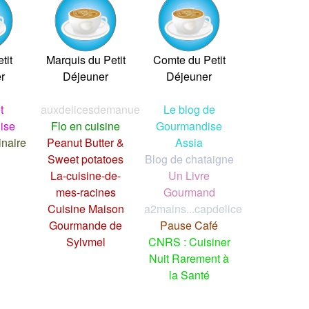
tit
Marquis du Petit
Comte du Petit
r
Déjeuner
Déjeuner
t
auxdelicesdemanue
Le blog de
ise
Flo en cuisine
Gourmandise
inaire
Peanut Butter &
Assia
Sweet potatoes
Blog de chataigne
La-cuisine-de-
Un Livre
mes-racines
Gourmand
Cuisine Maison
a2mains...capdelice
Gourmande de
Pause Café
Sylvmel
CNRS : Cuisiner
Nuit Rarement à
la Santé