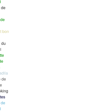
d
 de
 de
t bon
e du
i
tte
de
s
adila
e de
e
king
tes
 de
d