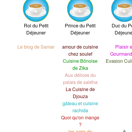
Roi du Petit
Prince du Petit
Duc du Pe
Déjeuner
Déjeuner
Déjeune
Le blog de Samar
amour de cuisine
Plaisir e
chez soulef
Gourmand
Cuisine Bônoise
Evasion Cul
de Zika
Aux délices du
palais de saléha
La Cuisine de
Djouza
gâteau et cuisine
rachida
Quoi qu'on mange
?
les amis de