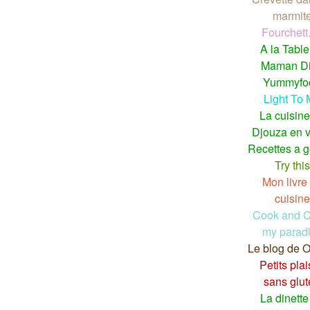
marmit
Fourchett
A la Table
Maman D
Yummyfo
Light To
La cuisine
Djouza en 
Recettes a g
Try this
Mon livre
cuisine
Cook and C
my parad
Le blog de
Petits plai
sans glu
La dinette