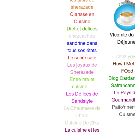
sherazade
Clarisse en
Cuisine
Diet-et-delices
Vicomte du 
chezcachou
Déjeune
sandrine dans
tous ses états
chez yo
Le sucré salé
How I Met
Les joyaux de
FOod
Sherazade
Blog Card
Entre rire et
Safrancann
cuisine ...
Le Pays 
Les Délices de
Gourmandi
Sandstyle
Patio'nné
La Chaumière de
Cuisin
Charo
Cuisine De Zika
La cuisine et les