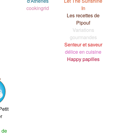
d'Athènes
Let The Sunshine
cookingrid
In
Les recettes de
Pipouf
Variations
gourmandes
Senteur et saveur
délice en cuisine
Happy papilles
etit
r
s de