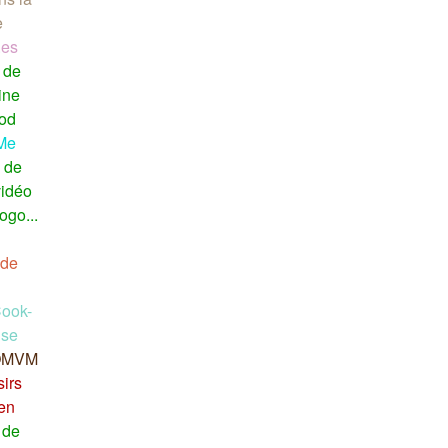
e
.es
 de
ine
od
 Me
 de
vidéo
ogo...
 de
ook-
ise
 OMVM
sirs
ten
 de