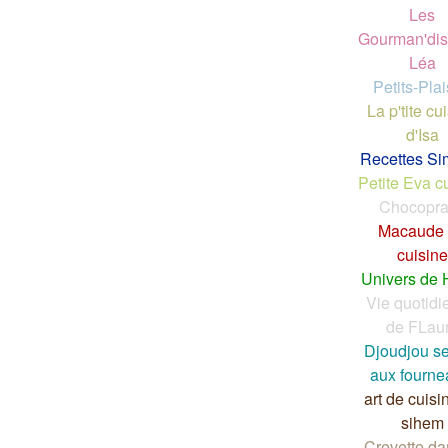
Les
Gourman'dis
Léa
Petits-Plai
La p'tite cu
d'Isa
Recettes Si
Petite Eva c
Chocopra
Macaude
cuisine
Univers de 
Vie quotid
de FLau
Djoudjou s
aux fourne
art de cuisi
sihem
Crevette da