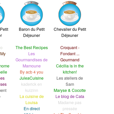
Petit
Baron du Petit
Chevalier du Petit
r
Déjeuner
Déjeuner
yo
The Best Recipes
Croquant -
 My
Les
Fondant ...
Gourmandises de
Gourmand
amome
Mamoune
Cécilia is in the
elle
By acb 4 you
kitchen!
des
JuleaCuisine
Les ateliers de
ses
kaderick en
Sam
ment
kuizinn
Maryse & Cocotte
e
La cuisine de
Le blog de Cata
Louisa
Madame pas
En direct
pressée