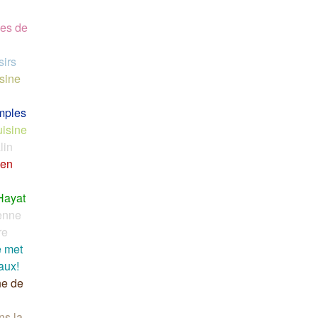
es de
sirs
isine
mples
uisine
lin
 en
Hayat
ienne
re
e met
aux!
ne de
ns la