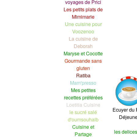
voyages de Prici
Les petits plats de
Mimimarie
Une cuisine pour
Voozenoo
La cuisine de
Deborah
Maryse et Cocotte
Gourmande sans
gluten
Ratiba
Mam'presso
Mes petites
recettes préférées
Loetitia Cuisine
Ecuyer du P
le sucré salé
Déjeune
d'oumsouhaib
Cuisine et
les delice
Partage