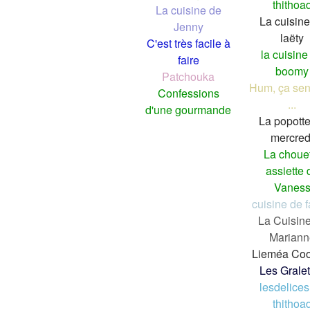
thithoa
La cuisine de
La cuisine
Jenny
laëty
C'est très facile à
la cuisine
faire
boomy
Patchouka
Hum, ça sen
Confessions
...
d'une gourmande
La popott
mercred
La choue
assiette 
Vanes
cuisine de f
La Cuisin
Mariann
Lieméa Coo
Les Gralet
lesdelices
thithoa