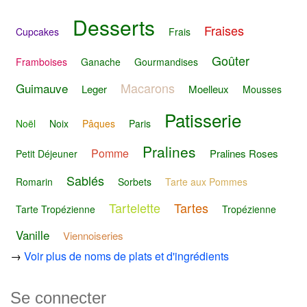
Desserts
Fraises
Cupcakes
Frais
Goûter
Framboises
Ganache
Gourmandises
Macarons
Guimauve
Leger
Moelleux
Mousses
Patisserie
Noël
Noix
Pâques
Paris
Pralines
Pomme
Pralines Roses
Petit Déjeuner
Sablés
Romarin
Sorbets
Tarte aux Pommes
Tartelette
Tartes
Tarte Tropézienne
Tropézienne
Vanille
Viennoiseries
→
Voir plus de noms de plats et d'ingrédients
Se connecter