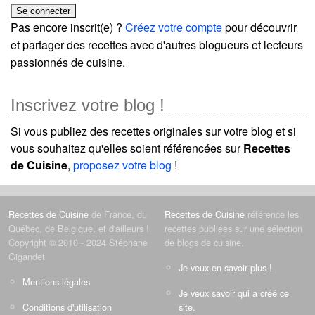
Pas encore inscrit(e) ?
Créez votre compte
pour découvrir
et partager des recettes avec d'autres blogueurs et lecteurs
passionnés de cuisine.
Inscrivez votre blog !
Si vous publiez des recettes originales sur votre blog et si
vous souhaitez qu'elles soient référencées sur
Recettes
de Cuisine
,
proposez votre blog
!
Recettes de Cuisine
de France, du
Recettes de Cuisine
référence les
Québec, de Belgique, et d'ailleurs !
recettes publiées sur une sélection
Copyright © 2010 - 2024 Stéphane
de blogs de cuisine.
Gigandet
Je veux en savoir plus !
Mentions légales
Je veux savoir qui a créé ce
Conditions d'utilisation
site.