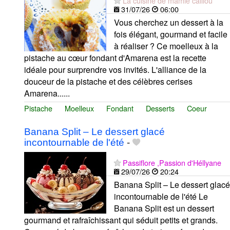
La cuisine de mamie caillou
31/07/26
06:00
Vous cherchez un dessert à la
fois élégant, gourmand et facile
à réaliser ? Ce moelleux à la
pistache au cœur fondant d'Amarena est la recette
idéale pour surprendre vos invités. L'alliance de la
douceur de la pistache et des célèbres cerises
Amarena......
Pistache
Moelleux
Fondant
Desserts
Coeur
Banana Split – Le dessert glacé
incontournable de l'été
-
Passiflore ,Passion d'Héllyane
29/07/26
20:24
Banana Split – Le dessert glacé
incontournable de l'été Le
Banana Split est un dessert
gourmand et rafraîchissant qui séduit petits et grands.