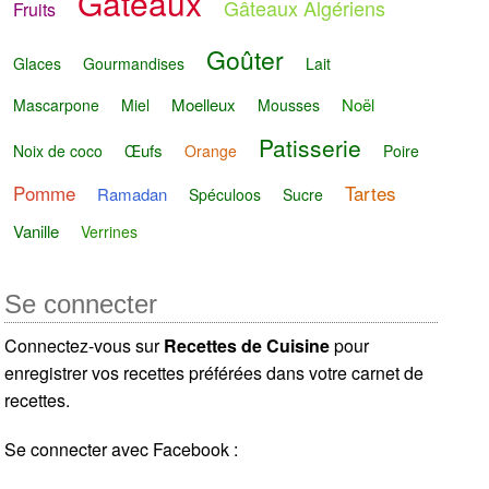
Gâteaux
Gâteaux Algériens
Fruits
Goûter
Glaces
Gourmandises
Lait
Moelleux
Noël
Mascarpone
Miel
Mousses
Patisserie
Œufs
Noix de coco
Orange
Poire
Pomme
Tartes
Ramadan
Spéculoos
Sucre
Vanille
Verrines
Se connecter
Connectez-vous sur
Recettes de Cuisine
pour
enregistrer vos recettes préférées dans votre carnet de
recettes.
Se connecter avec Facebook :