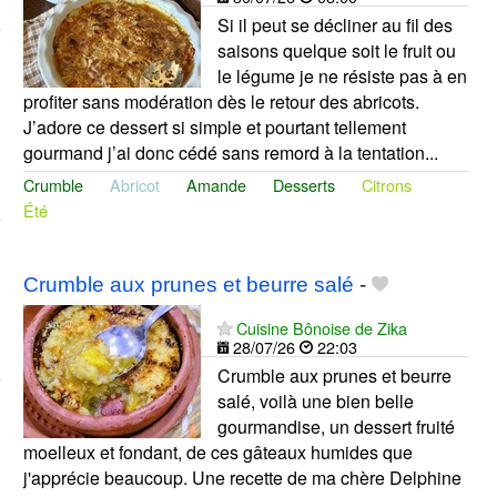
Si il peut se décliner au fil des
saisons quelque soit le fruit ou
le légume je ne résiste pas à en
profiter sans modération dès le retour des abricots.
J’adore ce dessert si simple et pourtant tellement
gourmand j’ai donc cédé sans remord à la tentation...
Crumble
Abricot
Amande
Desserts
Citrons
Été
Crumble aux prunes et beurre salé
-
Cuisine Bônoise de Zika
28/07/26
22:03
Crumble aux prunes et beurre
salé, voilà une bien belle
gourmandise, un dessert fruité
moelleux et fondant, de ces gâteaux humides que
j'apprécie beaucoup. Une recette de ma chère Delphine