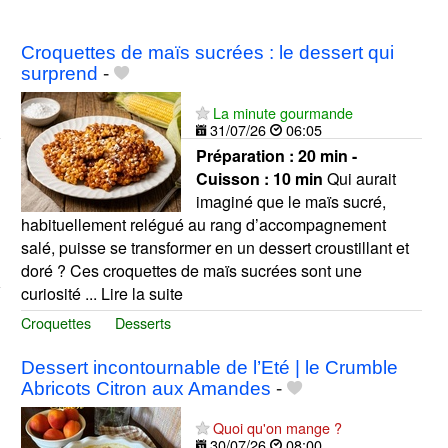
Croquettes de maïs sucrées : le dessert qui
surprend
-
La minute gourmande
31/07/26
06:05
Préparation :
20 min -
Cuisson :
10 min
Qui aurait
imaginé que le maïs sucré,
habituellement relégué au rang d’accompagnement
salé, puisse se transformer en un dessert croustillant et
doré ? Ces croquettes de maïs sucrées sont une
curiosité ... Lire la suite
Croquettes
Desserts
Dessert incontournable de l’Eté | le Crumble
Abricots Citron aux Amandes
-
Quoi qu'on mange ?
30/07/26
08:00