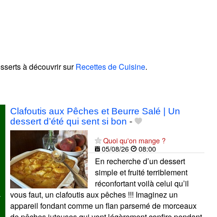
esserts à découvrir sur
Recettes de Cuisine
.
!
Clafoutis aux Pêches et Beurre Salé | Un
dessert d’été qui sent si bon
-
Quoi qu'on mange ?
05/08/26
08:00
En recherche d’un dessert
simple et fruité terriblement
réconfortant voilà celui qu’il
vous faut, un clafoutis aux pêches !!! Imaginez un
appareil fondant comme un flan parsemé de morceaux
de pêches juteuses qui vont légèrement confire pendant