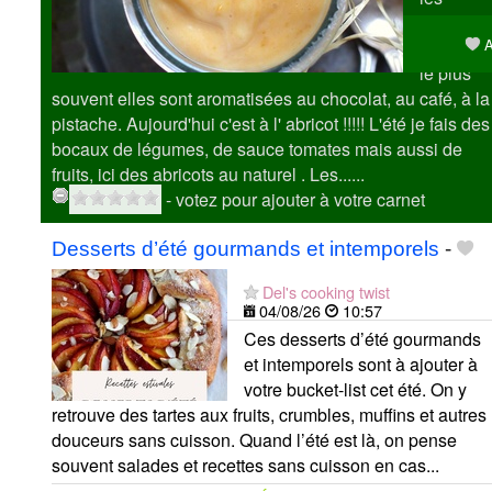
crèmes
A
desserts,
le plus
souvent elles sont aromatisées au chocolat, au café, à la
pistache. Aujourd'hui c'est à l' abricot !!!!! L'été je fais des
bocaux de légumes, de sauce tomates mais aussi de
fruits, ici des abricots au naturel . Les......
- votez pour ajouter à votre carnet
Desserts d’été gourmands et intemporels
-
Del's cooking twist
04/08/26
10:57
Ces desserts d’été gourmands
et intemporels sont à ajouter à
votre bucket-list cet été. On y
retrouve des tartes aux fruits, crumbles, muffins et autres
douceurs sans cuisson. Quand l’été est là, on pense
souvent salades et recettes sans cuisson en cas...