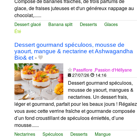
Composé de bananes fraîches, de trois parfums de
glace, de fraises juteuses et d'un généreux nappage au
chocolat,......
Dessert glacé
Banana split
Desserts
Glaces
Été
Dessert gourmand spéculoos, mousse de
yaourt, mangue & nectarine et Ashwagandha
Bio& et
-
Passiflore ,Passion d'Héllyane
27/07/26
14:16
Dessert gourmand spéculoos,
mousse de yaourt, mangues &
nectarines. Un dessert frais,
léger et gourmand, parfait pour les beaux jours ! Régalez
vous avec cette verrine fraîche et gourmande composée
d’un fond croustillant de spéculoos émiettés, d’une
mousse......
Nectarines
Spéculoos
Desserts
Mangue