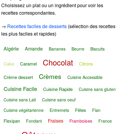
Choisissez un plat ou un ingrédient pour voir les
recettes correspondantes.
→
Recettes faciles de desserts
(sélection des recettes
les plus faciles et rapides)
Algérie
Amande
Bananes
Beurre
Biscuits
Chocolat
Cake
Caramel
Citrons
Crèmes
Crème dessert
Cuisine Accessible
Cuisine Facile
Cuisine Rapide
Cuisine sans gluten
Cuisine sans Lait
Cuisine sans oeuf
Fêtes
Cuisine végétarienne
Entremets
Flan
Fraises
Flexipan
Framboises
Fondant
France