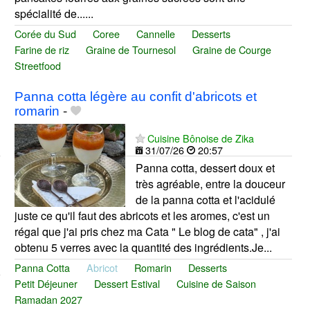
spécialité de......
Corée du Sud
Coree
Cannelle
Desserts
Farine de riz
Graine de Tournesol
Graine de Courge
Streetfood
Panna cotta légère au confit d'abricots et
romarin
-
Cuisine Bônoise de Zika
31/07/26
20:57
Panna cotta, dessert doux et
très agréable, entre la douceur
de la panna cotta et l'acidulé
juste ce qu'il faut des abricots et les aromes, c'est un
régal que j'ai pris chez ma Cata " Le blog de cata" , j'ai
obtenu 5 verres avec la quantité des ingrédients.Je...
Panna Cotta
Abricot
Romarin
Desserts
Petit Déjeuner
Dessert Estival
Cuisine de Saison
Ramadan 2027