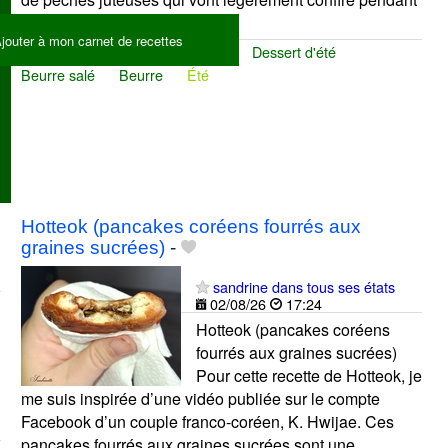
la cuisson...
jouter à mon carnet de recettes
Desserts
Pêches
Clafoutis
Dessert d'été
Beurre salé
Beurre
Été
Hotteok (pancakes coréens fourrés aux
graines sucrées)
-
sandrine dans tous ses états
02/08/26
17:24
Hotteok (pancakes coréens
fourrés aux graines sucrées)
Pour cette recette de Hotteok, je
me suis inspirée d’une vidéo publiée sur le compte
Facebook d’un couple franco-coréen, K. Hwijae. Ces
pancakes fourrés aux graines sucrées sont une