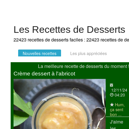
Les Recettes de Desserts
22423 recettes de desserts faciles : 22423 recettes de d
Nouvelles recettes
Les plus appréciées
La meilleure recette de desserts du moment 
Crème dessert à l'abricot
12/11/24
04:20
Hum,
ça sent
bon ...
J'aime
les