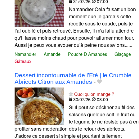
31/07/26
07:00
Namandier Cela faisait un bon
moment que je gardais cette
recette sous le coude, puis je
l'ai oublié et puis retrouvé. Ensuite, il m'a fallu attendre
qu'il fasse moins chaud pour pouvoir allumer mon four.
Aussi je peux vous avouer qu'à peine nous avions......
Namandier
Amande
Poudre D Amandes
Glaçage
Gâteaux
Dessert incontournable de l’Eté | le Crumble
Abricots Citron aux Amandes
-
Quoi qu'on mange ?
30/07/26
08:00
Si il peut se décliner au fil des
saisons quelque soit le fruit ou
le légume je ne résiste pas à en
profiter sans modération dès le retour des abricots.
J’adore ce dessert si simple et pourtant tellement