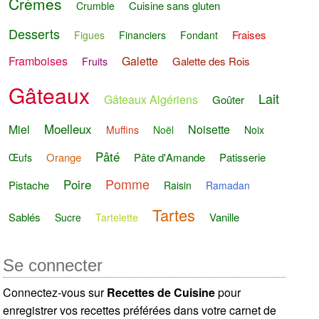
Crèmes
Cuisine sans gluten
Crumble
Desserts
Fraises
Figues
Financiers
Fondant
Framboises
Galette
Galette des Rois
Fruits
Gâteaux
Lait
Gâteaux Algériens
Goûter
Moelleux
Miel
Noisette
Muffins
Noël
Noix
Pâté
Orange
Pâte d'Amande
Patisserie
Œufs
Pomme
Poire
Pistache
Raisin
Ramadan
Tartes
Sablés
Vanille
Sucre
Tartelette
Se connecter
Connectez-vous sur
Recettes de Cuisine
pour
enregistrer vos recettes préférées dans votre carnet de