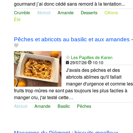
gourmand j’ai donc cédé sans remord à la tentation...
Crumble
Abricot
Amande
Desserts
Citrons
Été
Pêches et abricots au basilic et aux amandes
-
Les Papilles de Karen
29/07/26
10:10
J'avais des pêches et des
abricots abîmes qu'il fallait
manger d'urgence et comme les
fruits trop mûres ne sont pas toujours les plus faciles à
manger cru, j'ai testé cette…
Abricot
Amande
Basilic
Pêches
Macarons du Piémont : biscuits moelleux