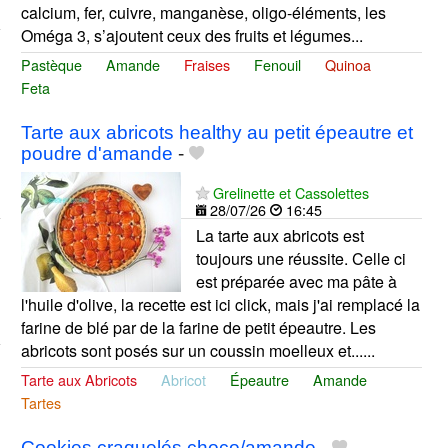
calcium, fer, cuivre, manganèse, oligo-éléments, les
Oméga 3, s’ajoutent ceux des fruits et légumes...
Pastèque
Amande
Fraises
Fenouil
Quinoa
Feta
Tarte aux abricots healthy au petit épeautre et
poudre d'amande
-
Grelinette et Cassolettes
28/07/26
16:45
La tarte aux abricots est
toujours une réussite. Celle ci
est préparée avec ma pâte à
l'huile d'olive, la recette est ici click, mais j'ai remplacé la
farine de blé par de la farine de petit épeautre. Les
abricots sont posés sur un coussin moelleux et......
Tarte aux Abricots
Abricot
Épeautre
Amande
Tartes
Cookies craquelés choco/amande
-