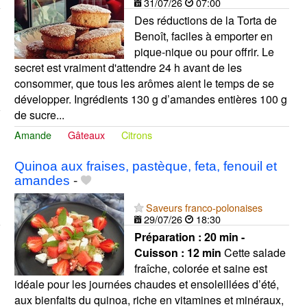
31/07/26
07:00
Des réductions de la Torta de
Benoît, faciles à emporter en
pique-nique ou pour offrir. Le
secret est vraiment d'attendre 24 h avant de les
consommer, que tous les arômes aient le temps de se
développer. Ingrédients 130 g d’amandes entières 100 g
de sucre...
Amande
Gâteaux
Citrons
Quinoa aux fraises, pastèque, feta, fenouil et
amandes
-
Saveurs franco-polonaises
29/07/26
18:30
Préparation :
20 min -
Cuisson :
12 min
Cette salade
fraîche, colorée et saine est
idéale pour les journées chaudes et ensoleillées d’été,
aux bienfaits du quinoa, riche en vitamines et minéraux,