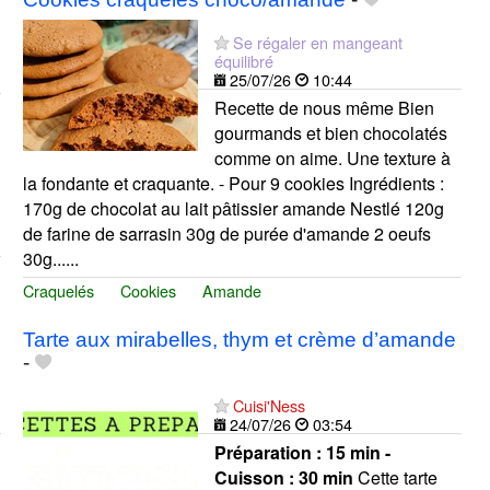
Se régaler en mangeant
équilibré
25/07/26
10:44
Recette de nous même Bien
gourmands et bien chocolatés
comme on aime. Une texture à
la fondante et craquante. - Pour 9 cookies Ingrédients :
170g de chocolat au lait pâtissier amande Nestlé 120g
de farine de sarrasin 30g de purée d'amande 2 oeufs
30g......
Craquelés
Cookies
Amande
Tarte aux mirabelles, thym et crème d’amande
-
Cuisi'Ness
24/07/26
03:54
Préparation :
15 min -
Cuisson :
30 min
Cette tarte