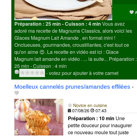
A
Préparation :
25 min - Cuisson :
4 min
Vous avez
adoré ma recette de Magnums Classics, alors voici les
Glaces Magnum Lait Amande , en format mini !
Onctueuses, gourmandes, croustillantes, c'est tout ce
qu'on aime 😍. La recette en vidéo est ici : Glace
Magnum lait amande en vidéo . ... la suite...
Préparation :
25 min - Cuisson :
4 min
- votez pour ajouter à votre carnet
Moelleux cannelés prunes/amandes effilées
-
Novice en cuisine
07/08/26
07:43
Préparation :
10 min
Une
petite douceur pour inaugurer
ce nouveau moule tout juste