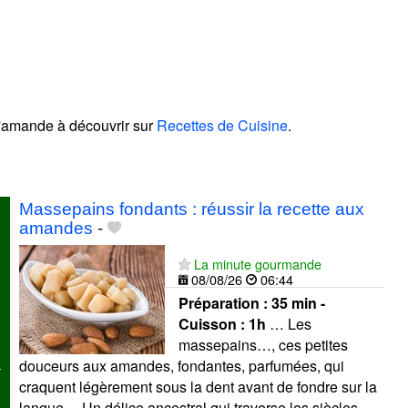
d'amande à découvrir sur
Recettes de Cuisine
.
!
Massepains fondants : réussir la recette aux
amandes
-
La minute gourmande
08/08/26
06:44
Préparation :
35 min -
Cuisson :
1h
… Les
massepains…, ces petites
douceurs aux amandes, fondantes, parfumées, qui
craquent légèrement sous la dent avant de fondre sur la
langue… Un délice ancestral qui traverse les siècles