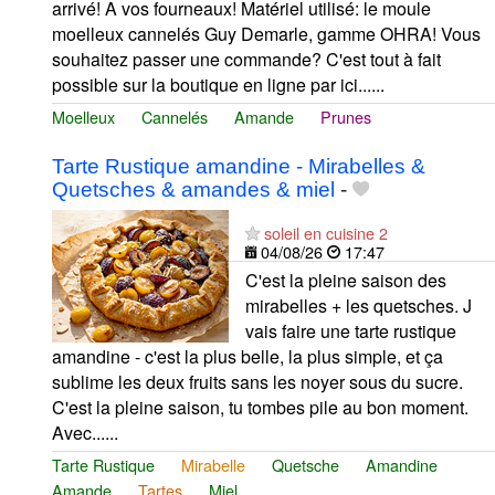
arrivé! A vos fourneaux! Matériel utilisé: le moule
moelleux cannelés Guy Demarle, gamme OHRA! Vous
souhaitez passer une commande? C'est tout à fait
possible sur la boutique en ligne par ici......
Moelleux
Cannelés
Amande
Prunes
Tarte Rustique amandine - Mirabelles &
Quetsches & amandes & miel
-
soleil en cuisine 2
04/08/26
17:47
C'est la pleine saison des
mirabelles + les quetsches. J
vais faire une tarte rustique
amandine - c'est la plus belle, la plus simple, et ça
sublime les deux fruits sans les noyer sous du sucre.
C'est la pleine saison, tu tombes pile au bon moment.
Avec......
Tarte Rustique
Mirabelle
Quetsche
Amandine
Amande
Tartes
Miel