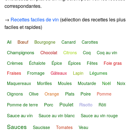
correspondantes.
→
Recettes faciles de vin
(sélection des recettes les plus
faciles et rapides)
Bœuf
Ail
Bourgogne
Canard
Carottes
Champignons
Chocolat
Citrons
Coq
Coq au vin
Crèmes
Échalote
Épice
Épices
Fêtes
Foie gras
Fraises
Fromage
Gâteaux
Lapin
Légumes
Maquereaux
Morilles
Moules
Moutarde
Noël
Noix
Poire
Oignons
Olive
Orange
Plats
Pomme
Poulet
Porc
Pomme de terre
Risotto
Rôti
Sauce au vin
Sauce au vin blanc
Sauce au vin rouge
Sauces
Saucisse
Tomates
Veau