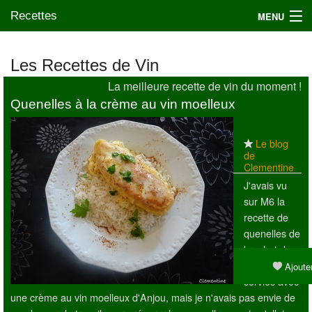
Recettes
MENU
Les Recettes de Vin
La meilleure recette de vin du moment !
Mes blogs préférés
Quenelles à la crème au vin moelleux
Le blog
de
Clementine
J'avais vu
sur M6 la
recette de
quenelles de
brochet de
Cyril Lignac,
Ajouter
servies avec
une crème au vin moelleux d'Anjou, mais je n'avais pas envie de