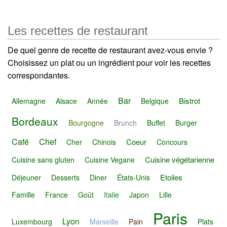
Les recettes de restaurant
De quel genre de recette de restaurant avez-vous envie ?
Choisissez un plat ou un ingrédient pour voir les recettes
correspondantes.
Bar
Bistrot
Allemagne
Alsace
Année
Belgique
Bordeaux
Bourgogne
Brunch
Buffet
Burger
Café
Chef
Coeur
Cher
Chinois
Concours
Cuisine végétarienne
Cuisine sans gluten
Cuisine Vegane
Etoiles
Déjeuner
Desserts
Diner
États-Unis
Famille
France
Goût
Italie
Japon
Lille
Paris
Lyon
Luxembourg
Marseille
Pain
Plats