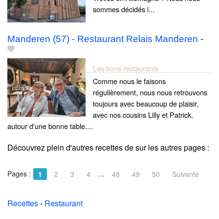
sommes décidés l...
Manderen (57) - Restaurant Relais Manderen
-
Les bons restaurants
Comme nous le faisons
régulièrement, nous nous retrouvons
toujours avec beaucoup de plaisir,
avec nos cousins Lilly et Patrick,
autour d'une bonne table....
Découvrez plein d'autres recettes de
sur les autres pages :
Pages :
…
1
2
3
4
48
49
50
Suivante
Recettes
›
Restaurant