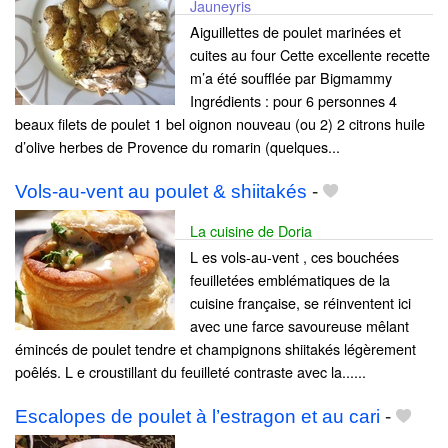
Jauneyris
Aiguillettes de poulet marinées et
cuites au four Cette excellente recette
m’a été soufflée par Bigmammy
Ingrédients : pour 6 personnes 4
beaux filets de poulet 1 bel oignon nouveau (ou 2) 2 citrons huile
d’olive herbes de Provence du romarin (quelques...
Vols-au-vent au poulet & shiitakés
-
La cuisine de Doria
L es vols-au-vent , ces bouchées
feuilletées emblématiques de la
cuisine française, se réinventent ici
avec une farce savoureuse mêlant
émincés de poulet tendre et champignons shiitakés légèrement
poêlés. L e croustillant du feuilleté contraste avec la......
Escalopes de poulet à l’estragon et au cari
-