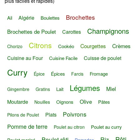
plus faciles et rapides)
Brochettes
Algérie
Ail
Boulettes
Champignons
Brochettes de Poulet
Carottes
Citrons
Courgettes
Crèmes
Cookéo
Chorizo
Cuisine au Four
Cuisse de poulet
Cuisine Facile
Curry
Épices
Fromage
Épice
Farcis
Légumes
Miel
Lait
Gingembre
Gratins
Olive
Moutarde
Oignons
Pâtes
Nouilles
Poivrons
Plats
Pilons de Poulet
Pomme de terre
Poulet au curry
Poulet au citron
Rôti
Poulet rôti
Riz
Poulet mariné