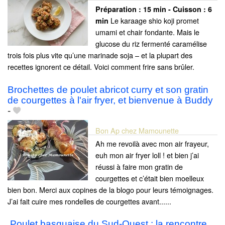
Préparation :
15 min - Cuisson :
6
Le karaage shio koji promet
min
umami et chair fondante. Mais le
glucose du riz fermenté caramélise
trois fois plus vite qu’une marinade soja – et la plupart des
recettes ignorent ce détail. Voici comment frire sans brûler.
Brochettes de poulet abricot curry et son gratin
de courgettes à l'air fryer, et bienvenue à Buddy
-
Bon Ap chez Mamounette
Ah me revoilà avec mon air frayeur,
euh mon air fryer loll ! et bien j’ai
réussi à faire mon gratin de
courgettes et c’était bien moelleux
bien bon. Merci aux copines de la blogo pour leurs témoignages.
J’ai fait cuire mes rondelles de courgettes avant......
️ Poulet basquaise du Sud‑Ouest : la rencontre