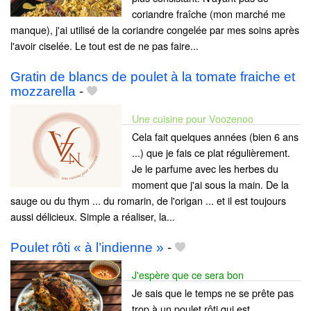
coriandre fraîche (mon marché me
manque), j'ai utilisé de la coriandre congelée par mes soins après
l'avoir ciselée. Le tout est de ne pas faire...
Gratin de blancs de poulet à la tomate fraiche et
mozzarella
-
Une cuisine pour Voozenoo
Cela fait quelques années (bien 6 ans
...) que je fais ce plat régulièrement.
Je le parfume avec les herbes du
moment que j'ai sous la main. De la
sauge ou du thym ... du romarin, de l'origan ... et il est toujours
aussi délicieux. Simple a réaliser, la...
Poulet rôti « à l’indienne »
-
J'espère que ce sera bon
Je sais que le temps ne se prête pas
trop à un poulet rôti qui est