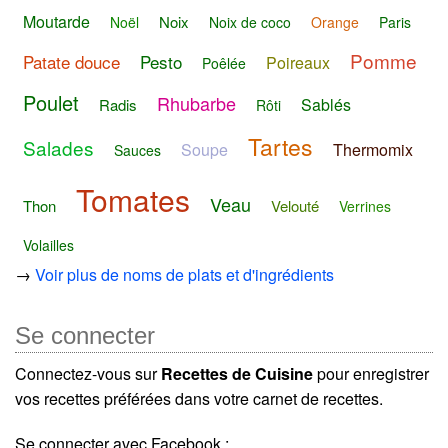
Moutarde
Noix
Noël
Noix de coco
Orange
Paris
Pomme
Patate douce
Pesto
Poireaux
Poêlée
Poulet
Rhubarbe
Sablés
Radis
Rôti
Tartes
Salades
Soupe
Thermomix
Sauces
Tomates
Veau
Thon
Velouté
Verrines
Volailles
→
Voir plus de noms de plats et d'ingrédients
Se connecter
Connectez-vous sur
Recettes de Cuisine
pour enregistrer
vos recettes préférées dans votre carnet de recettes.
Se connecter avec Facebook :