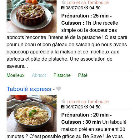
Lolo et sa Tambouille
08/07/26
04:50
Préparation :
25 min -
Cuisson :
1h
Une recette
simple où la douceur des
abricots rencontre l’intensité de la pistache ! C’est parti
pour un beau et bon gâteau de saison que nous avons
beaucoup apprécié à la maison et ce moelleux aux
abricots et pâte de pistache. Une association de
saveurs...
Moelleux
Abricot
Pistache
Pâté
Taboulé express
-
Lolo et sa Tambouille
06/07/26
04:50
Préparation :
20 min -
Cuisson :
30 min
Un taboulé
maison prêt en seulement 30
minutes ? C’est possible grâce au Be Save ! Je vous