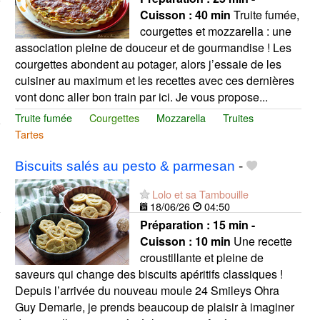
Cuisson :
40 min
Truite fumée,
courgettes et mozzarella : une
association pleine de douceur et de gourmandise ! Les
courgettes abondent au potager, alors j’essaie de les
cuisiner au maximum et les recettes avec ces dernières
vont donc aller bon train par ici. Je vous propose...
Truite fumée
Courgettes
Mozzarella
Truites
Tartes
Biscuits salés au pesto & parmesan
-
Lolo et sa Tambouille
18/06/26
04:50
Préparation :
15 min -
Cuisson :
10 min
Une recette
croustillante et pleine de
saveurs qui change des biscuits apéritifs classiques !
Depuis l’arrivée du nouveau moule 24 Smileys Ohra
Guy Demarle, je prends beaucoup de plaisir à imaginer