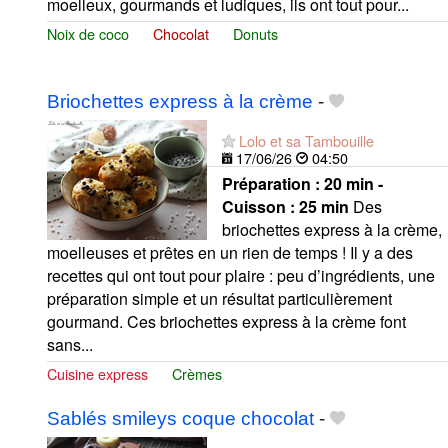
moelleux, gourmands et ludiques, ils ont tout pour...
Noix de coco
Chocolat
Donuts
Briochettes express à la crème
-
Lolo et sa Tambouille
17/06/26
04:50
Préparation :
20 min -
Cuisson :
25 min
Des
briochettes express à la crème,
moelleuses et prêtes en un rien de temps ! Il y a des
recettes qui ont tout pour plaire : peu d’ingrédients, une
préparation simple et un résultat particulièrement
gourmand. Ces briochettes express à la crème font
sans...
Cuisine express
Crèmes
Sablés smileys coque chocolat
-