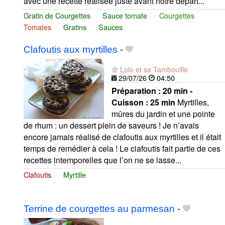
avec une recette réalisée juste avant notre départ...
Gratin de Courgettes
Sauce tomate
Courgettes
Tomates
Gratins
Sauces
Clafoutis aux myrtilles
-
Lolo et sa Tambouille
29/07/26
04:50
Préparation :
20 min -
Cuisson :
25 min
Myrtilles,
mûres du jardin et une pointe
de rhum : un dessert plein de saveurs ! Je n’avais
encore jamais réalisé de clafoutis aux myrtilles et il était
temps de remédier à cela ! Le clafoutis fait partie de ces
recettes intemporelles que l’on ne se lasse...
Clafoutis
Myrtille
Terrine de courgettes au parmesan
-