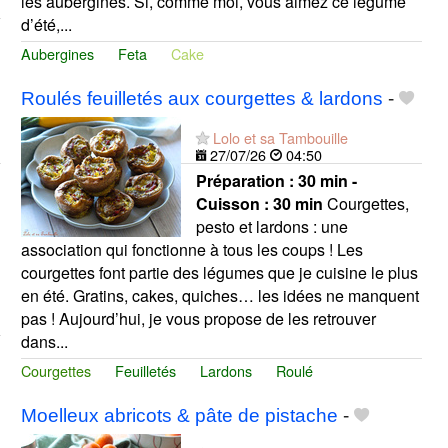
les aubergines. Si, comme moi, vous aimez ce légume
d’été,...
Aubergines
Feta
Cake
Roulés feuilletés aux courgettes & lardons
-
Lolo et sa Tambouille
27/07/26
04:50
Préparation :
30 min -
Cuisson :
30 min
Courgettes,
pesto et lardons : une
association qui fonctionne à tous les coups ! Les
courgettes font partie des légumes que je cuisine le plus
en été. Gratins, cakes, quiches… les idées ne manquent
pas ! Aujourd’hui, je vous propose de les retrouver
dans...
Courgettes
Feuilletés
Lardons
Roulé
Moelleux abricots & pâte de pistache
-