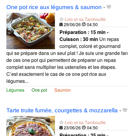
One pot rice aux légumes & saumon
-
Lolo et sa Tambouille
29/06/26
04:50
Préparation :
15 min -
Cuisson :
30 min
Un repas
complet, coloré et gourmand
qui se prépare dans un seul plat ! Je suis une grande fan
de ces one pot qui permettent de préparer un repas
complet sans multiplier les ustensiles et les étapes.
C’est exactement le cas de ce one pot rice aux
légumes...
Légumes
One pot
Saumon
Tarte truite fumée, courgettes & mozzarella
-
Lolo et sa Tambouille
23/06/26
04:50
Préparation :
25 min -