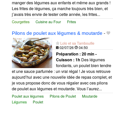
manger des légumes aux enfants et même aux grands !
Les frites de légumes, ça marche toujours très bien, et
j’avais très envie de tester cette année, les frites...
Courgettes
Cuisine au Four
Frites
Pilons de poulet aux légumes & moutarde
-
Lolo et sa Tambouille
02/07/26
04:50
Préparation :
20 min -
Cuisson :
1h
Des légumes
fondants, un poulet bien tendre
et une sauce parfumée : un vrai régal ! Je vous retrouve
aujourd’hui avec une nouvelle idée de repas complet, et
je vous propose donc de vous régaler avec ces pilons
de poulet aux légumes et moutarde. Vous l’aurez...
Poulet aux légumes
Pilons de Poulet
Moutarde
Légumes
Poulet