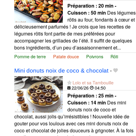
Préparation :
20 min -
Cuisson :
50 min
Des légumes
rôtis au four, fondants à cœur et
délicieusement parfumés ! Je crois que les recettes de
légumes rôtis font partie de mes préférées pour
accompagner les grillades de l’été. Il suffit de quelques
bons ingrédients, d’un peu d’assaisonnement et...
Pomme de terre
Patate douce
Poivrons
Rôti
Mini donuts noix de coco & chocolat
-
Lolo et sa Tambouille
22/06/26
04:50
Préparation :
25 min -
Cuisson :
14 min
Des mini
donuts noix de coco et
chocolat, aussi jolis qu’irrésistibles ! Nouvelle idée de
gouter pour vos loulous avec ces mini donuts noix de
coco et chocolat de jolies douceurs à grignoter. À la fois