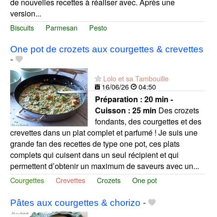
de nouvelles recettes à réaliser avec. Après une
version...
Biscuits
Parmesan
Pesto
One pot de crozets aux courgettes & crevettes
-
Lolo et sa Tambouille
16/06/26
04:50
Préparation :
20 min -
Cuisson :
25 min
Des crozets
fondants, des courgettes et des
crevettes dans un plat complet et parfumé ! Je suis une
grande fan des recettes de type one pot, ces plats
complets qui cuisent dans un seul récipient et qui
permettent d’obtenir un maximum de saveurs avec un...
Courgettes
Crevettes
Crozets
One pot
Pâtes aux courgettes & chorizo
-