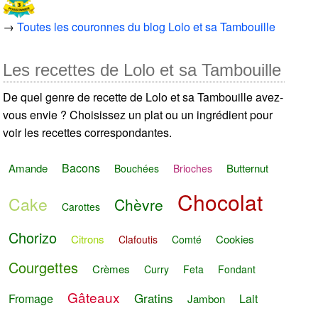
→
Toutes les couronnes du blog Lolo et sa Tambouille
Les recettes de Lolo et sa Tambouille
De quel genre de recette de Lolo et sa Tambouille avez-
vous envie ? Choisissez un plat ou un ingrédient pour
voir les recettes correspondantes.
Bacons
Amande
Butternut
Bouchées
Brioches
Chocolat
Cake
Chèvre
Carottes
Chorizo
Citrons
Cookies
Clafoutis
Comté
Courgettes
Crèmes
Curry
Feta
Fondant
Gâteaux
Gratins
Fromage
Lait
Jambon