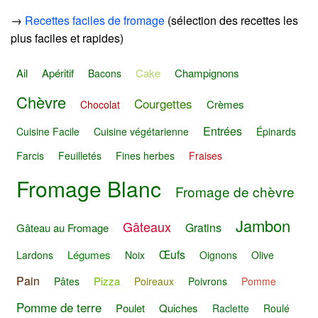
→
Recettes faciles de fromage
(sélection des recettes les
plus faciles et rapides)
Ail
Apéritif
Cake
Champignons
Bacons
Chèvre
Courgettes
Crèmes
Chocolat
Entrées
Cuisine Facile
Cuisine végétarienne
Épinards
Farcis
Feuilletés
Fines herbes
Fraises
Fromage Blanc
Fromage de chèvre
Jambon
Gâteaux
Gratins
Gâteau au Fromage
Œufs
Légumes
Lardons
Noix
Oignons
Olive
Pain
Pizza
Pâtes
Poireaux
Poivrons
Pomme
Pomme de terre
Poulet
Quiches
Raclette
Roulé