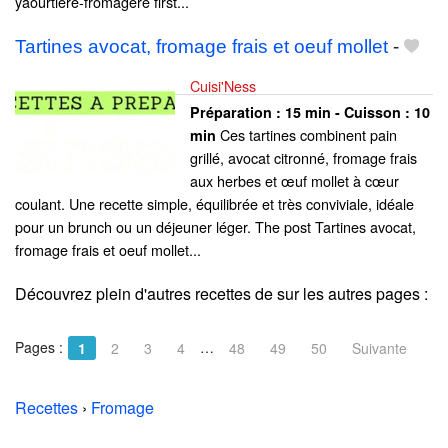
yaourtière-fromagère first...
Tartines avocat, fromage frais et oeuf mollet
-
Cuisi'Ness
Préparation :
15 min - Cuisson :
10
Ces tartines combinent pain
min
grillé, avocat citronné, fromage frais
aux herbes et œuf mollet à cœur
coulant. Une recette simple, équilibrée et très conviviale, idéale
pour un brunch ou un déjeuner léger. The post Tartines avocat,
fromage frais et oeuf mollet...
Découvrez plein d'autres recettes de
sur les autres pages :
Pages :
…
1
2
3
4
48
49
50
Suivante
Recettes
›
Fromage