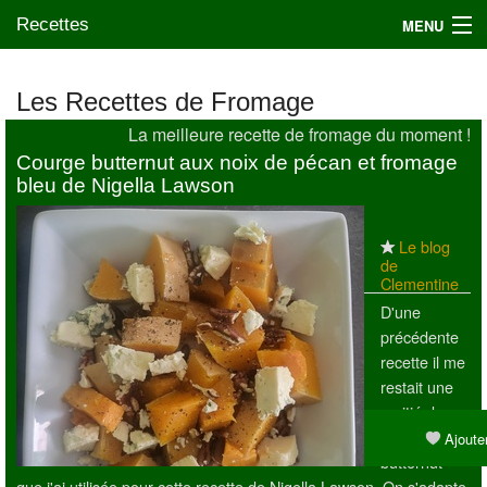
Recettes
MENU
Les Recettes de Fromage
La meilleure recette de fromage du moment !
Mes blogs préférés
Courge butternut aux noix de pécan et fromage
bleu de Nigella Lawson
Le blog
de
Clementine
D'une
précédente
recette il me
restait une
moitié de
courge
Ajouter
butternut
que j'ai utilisée pour cette recette de Nigella Lawson. On s'adapte