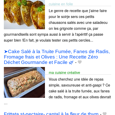
cuisine en folie
Le genre de recette que j'aime faire
pour le soirje sers ces petits
chaussons salés avec une saladeou
on les grignote comme ça, par
gourmandiseils sont sympa aussi à servir à l'apéritif ça passe
super bien !En fait, je voulais tester ces petits cercles...
➤Cake Salé à la Truite Fumée, Fanes de Radis,
Fromage frais et Olives : Une Recette Zéro
Déchet Gourmande et Facile 🌿
-
ma cuisine créative
Vous cherchez une idée de repas
simple, savoureuse et anti-gaspi ? Ce
cake salé à la truite fumée, aux fanes
de radis, fromage et aux olives devrait
…
Frittata st-nectaire- cantal à la fleur de thym
-