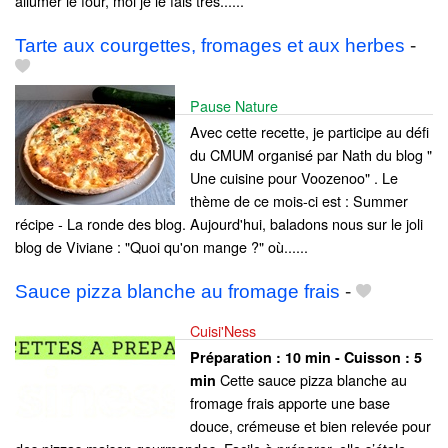
allumer le four, moi je le fais très......
Tarte aux courgettes, fromages et aux herbes
-
Pause Nature
Avec cette recette, je participe au défi
du CMUM organisé par Nath du blog "
Une cuisine pour Voozenoo" . Le
thème de ce mois-ci est : Summer
récipe - La ronde des blog. Aujourd'hui, baladons nous sur le joli
blog de Viviane : "Quoi qu'on mange ?" où......
Sauce pizza blanche au fromage frais
-
Cuisi'Ness
Préparation :
10 min - Cuisson :
5
Cette sauce pizza blanche au
min
fromage frais apporte une base
douce, crémeuse et bien relevée pour