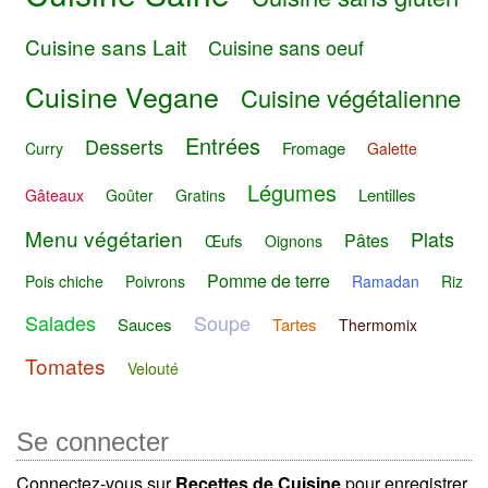
Cuisine sans Lait
Cuisine sans oeuf
Cuisine Vegane
Cuisine végétalienne
Entrées
Desserts
Fromage
Curry
Galette
Légumes
Lentilles
Gâteaux
Goûter
Gratins
Menu végétarien
Plats
Pâtes
Œufs
Oignons
Pomme de terre
Pois chiche
Poivrons
Ramadan
Riz
Salades
Soupe
Sauces
Tartes
Thermomix
Tomates
Velouté
Se connecter
Connectez-vous sur
Recettes de Cuisine
pour enregistrer