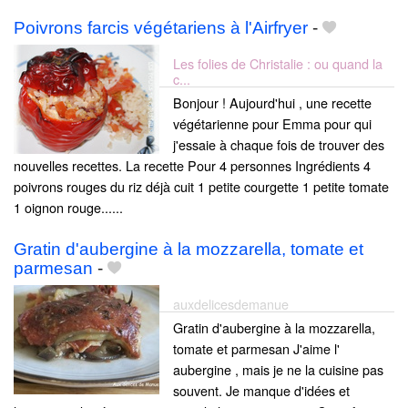
Poivrons farcis végétariens à l'Airfryer
-
Les folies de Christalie : ou quand la
c...
Bonjour ! Aujourd'hui , une recette
végétarienne pour Emma pour qui
j'essaie à chaque fois de trouver des
nouvelles recettes. La recette Pour 4 personnes Ingrédients 4
poivrons rouges du riz déjà cuit 1 petite courgette 1 petite tomate
1 oignon rouge......
Gratin d'aubergine à la mozzarella, tomate et
parmesan
-
auxdelicesdemanue
Gratin d'aubergine à la mozzarella,
tomate et parmesan J'aime l'
aubergine , mais je ne la cuisine pas
souvent. Je manque d'idées et