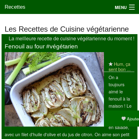
Recettes
MENU
Les Recettes de Cuisine végétarienne
La meilleure recette de cuisine végétarienne du moment !
Mes blogs préférés
Fenouil au four #végétarien
Hum, ça
sent bon ...
On a
toujours
aimé le
fenouil à la
maison ! Le
plus souvent
Ajouter
on le mange
en salade,
avec un filet d'huile d'olive et du jus de citron. On aime son petit