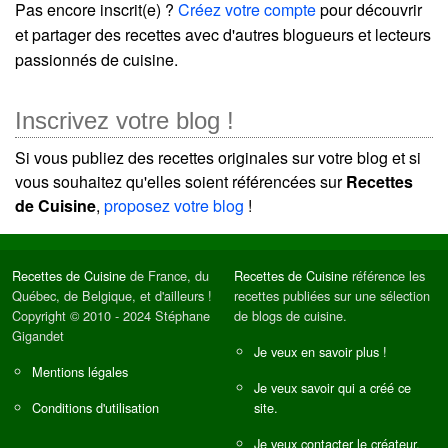
Pas encore inscrit(e) ?
Créez votre compte
pour découvrir
et partager des recettes avec d'autres blogueurs et lecteurs
passionnés de cuisine.
Inscrivez votre blog !
Si vous publiez des recettes originales sur votre blog et si
vous souhaitez qu'elles soient référencées sur
Recettes
de Cuisine
,
proposez votre blog
!
Recettes de Cuisine
de France, du
Recettes de Cuisine
référence les
Québec, de Belgique, et d'ailleurs !
recettes publiées sur une sélection
Copyright © 2010 - 2024 Stéphane
de blogs de cuisine.
Gigandet
Je veux en savoir plus !
Mentions légales
Je veux savoir qui a créé ce
Conditions d'utilisation
site.
Je veux contacter le créateur.