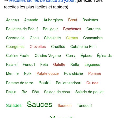
→
Recettes faciles de sauce au yaourt
(sélection des
recettes les plus faciles et rapides)
Aubergines
Agneau
Amande
Bœuf
Boulettes
Boulettes de Boeuf
Boulgour
Brochettes
Carottes
Chermoula
Chou
Ciboulette
Citrons
Concombre
Courgettes
Crevettes
Crudités
Cuisine au Four
Cuisine Facile
Cuisine Vegane
Curry
Épices
Épinards
Falafel
Fenouil
Feta
Galette
Kefta
Légumes
Menthe
Noix
Patate douce
Pois chiche
Pomme
Poulet
Pomme de terre
Poulet tandoori
Quinoa
Raisin
Riz
Rôti
Salade de chou
Salade de poulet
Sauces
Salades
Saumon
Tandoori