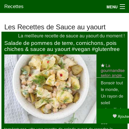
Recettes
MENU
Les Recettes de Sauce au yaourt
La meilleure recette de sauce au yaourt du moment !
Mes blogs préférés
Salade de pommes de terre, cornichons, pois
chiches & sauce au yaourt #vegan #glutenfree
La
gourmandise
selon angie
Bonsoir tout
le monde,
Un rayon de
soleil
aujourd'hui,
une hausse
Ajouter
des
temératures, vite une recette de salade avant de repndre le