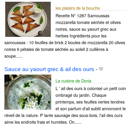
les plaisirs de la bouche
Recette N° 1287 Samoussas
mozzarella tomate séchée et olives
noires, sauce au yaourt grec aux
herbes Ingrédients pour les
samoussas : 10 feuilles de brick 2 boules de mozzarella 20 olives
noires 6 pétales de tomate séchée au soleil 2 cuillères à
soupe......
Sauce au yaourt grec & ail des ours
-
La cuisine de Doria
L ' ail des ours à colonisé un petit coin
ombragé du jardin. Chaque
printemps, ses feuilles vertes tendres
et son parfum d'ail subtil annoncent le
réveil de la nature. P lante sauvage des sous-bois, l'ail des ours
aime les endroits frais et humides. On......