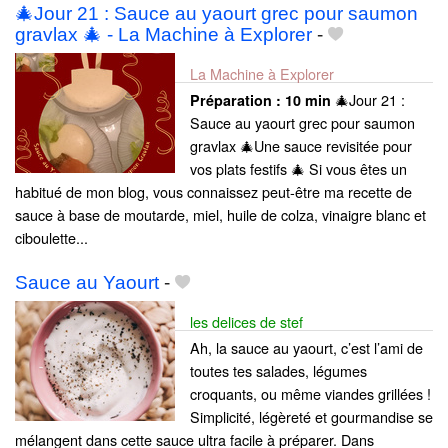
🎄Jour 21 : Sauce au yaourt grec pour saumon
gravlax 🎄 - La Machine à Explorer
-
La Machine à Explorer
🎄Jour 21 :
Préparation :
10 min
Sauce au yaourt grec pour saumon
gravlax 🎄Une sauce revisitée pour
vos plats festifs 🎄 Si vous êtes un
habitué de mon blog, vous connaissez peut-être ma recette de
sauce à base de moutarde, miel, huile de colza, vinaigre blanc et
ciboulette...
Sauce au Yaourt
-
les delices de stef
Ah, la sauce au yaourt, c’est l’ami de
toutes tes salades, légumes
croquants, ou même viandes grillées !
Simplicité, légèreté et gourmandise se
mélangent dans cette sauce ultra facile à préparer. Dans