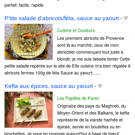
parfait, facile, rapide.
P'tite salade d'abricots/féta, sauce au yaourt
-
Cuisine et Couleurs
Les premiers abricots de Provence
sont là au marché, ceux de mon
abricotier commençant tout juste à
blondir, je me suis laissée tenter Cette
petite salade repérée sur le site de Elle cuisine m'a bien régalée 6
abricots fermes 100g de féta Sauce au yaourt:......
Kefta aux épices, sauce au yaourt
-
Les Papilles de Karen
Originaire des pays du Maghreb, du
Moyen-Orient et des Balkans, le kefta
représente de la viande hachée et
épicée, servie en boulettes ou en
brochettes. Je vous en propose aujourd'hui à base de bœuf