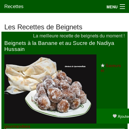
Recettes
MENU
Les Recettes de Beignets
La meilleure recette de beignets du moment !
Mes blogs préférés
Beignets à la Banane et au Sucre de Nadiya
Hussain
Saveurs
et
Ajouter
gourmandises