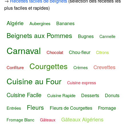
→
Recettes faciles de beignets
(sélection des recettes les
plus faciles et rapides)
Algérie
Bananes
Aubergines
Beignets aux Pommes
Bugnes
Cannelle
Carnaval
Chou-fleur
Chocolat
Citrons
Courgettes
Crevettes
Confiture
Crèmes
Cuisine au Four
Cuisine express
Cuisine Facile
Desserts
Donuts
Cuisine Rapide
Fleurs
Fleurs de Courgettes
Fromage
Entrées
Gâteaux Algériens
Fromage Blanc
Gâteaux