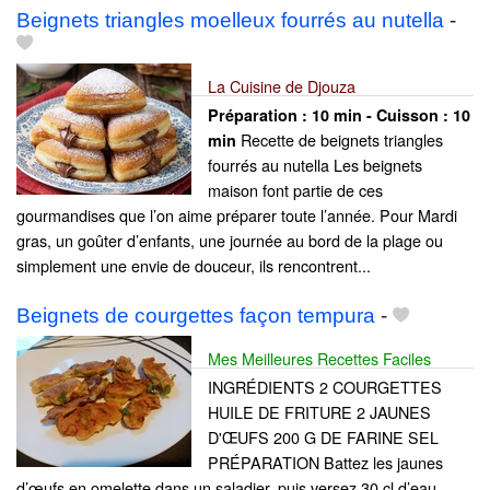
Beignets triangles moelleux fourrés au nutella
-
La Cuisine de Djouza
Préparation :
10 min - Cuisson :
10
Recette de beignets triangles
min
fourrés au nutella Les beignets
maison font partie de ces
gourmandises que l’on aime préparer toute l’année. Pour Mardi
gras, un goûter d’enfants, une journée au bord de la plage ou
simplement une envie de douceur, ils rencontrent...
Beignets de courgettes façon tempura
-
Mes Meilleures Recettes Faciles
INGRÉDIENTS 2 COURGETTES
HUILE DE FRITURE 2 JAUNES
D'ŒUFS 200 G DE FARINE SEL
PRÉPARATION Battez les jaunes
d’œufs en omelette dans un saladier, puis versez 30 cl d’eau