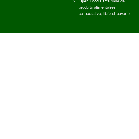
Open Food Facts
base de
produits alimentaires
collaborative, libre et ouverte