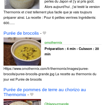
perles du Japon et j'y ai pris goût.
Alors aujourd'hui , j'ai testé la version
Thermomix et c'est tellement plus facile que je vais toujours
préparer ainsi. La recette : Pour 6 petites verrines Ingrédients:
600......
Purée de brocolis
-
omothermix
Préparation :
4 min - Cuisson :
20
min
Https://www.omothermix.com/fr/thermomix/images/puree-
brocolis/puree-brocolis-grande.jpg La recette au thermomix du
jour est Purée de brocolis
Purée de pommes de terre au chorizo au
Thermomix
-
Ohlagourmande