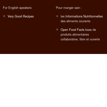
For English speakers:
Pour manger sain :
Very Good Recipes
les
Informations Nutritionnelles
des aliments courants
Open Food Facts
base de
produits alimentaires
collaborative, libre et ouverte