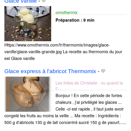
Glace vanille
-
omothermix
Préparation :
9 min
Https://www.omothermix.com/fr/thermomix/images/glace-
vanille/glace-vanille-grande.jpg La recette au thermomix du jour
est Glace vanille
Glace express à l'abricot Thermomix
-
Les folies de Christalie : ou quand la
c...
Bonjour ! En cette période de fortes
chaleurs , j'ai privilégié les glaces ...
Celle -ci est rapide , il faut juste avoir
congelé les fruits au moins la veille ... Ma recette : Ingrédients :
500 g d'abricots 130 g de lait concentré sucré 150 g de yaourt......