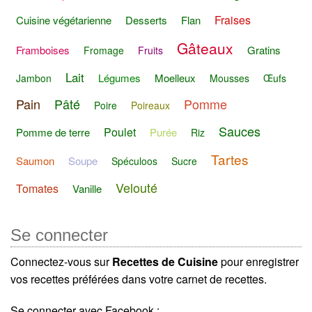
Fraises
Cuisine végétarienne
Desserts
Flan
Gâteaux
Framboises
Gratins
Fromage
Fruits
Lait
Légumes
Moelleux
Jambon
Mousses
Œufs
Pain
Pâté
Pomme
Poire
Poireaux
Sauces
Poulet
Pomme de terre
Purée
Riz
Tartes
Saumon
Soupe
Spéculoos
Sucre
Velouté
Tomates
Vanille
Se connecter
Connectez-vous sur
Recettes de Cuisine
pour enregistrer
vos recettes préférées dans votre carnet de recettes.
Se connecter avec Facebook :