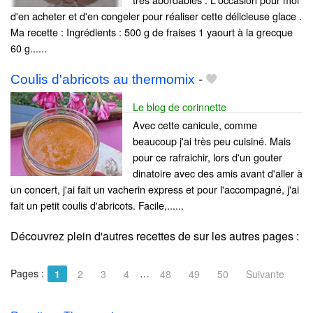
d'en acheter et d'en congeler pour réaliser cette délicieuse glace .
Ma recette : Ingrédients : 500 g de fraises 1 yaourt à la grecque
60 g......
Coulis d'abricots au thermomix
-
Le blog de corinnette
Avec cette canicule, comme
beaucoup j'ai très peu cuisiné. Mais
pour ce rafraichir, lors d'un gouter
dinatoire avec des amis avant d'aller à
un concert, j'ai fait un vacherin express et pour l'accompagné, j'ai
fait un petit coulis d'abricots. Facile,......
Découvrez plein d'autres recettes de
sur les autres pages :
Pages :
…
1
2
3
4
48
49
50
Suivante