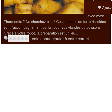
savoureuse
Ajouter
à réaliser
avec votre
Thermomix ? Ne cherchez plus ! Ces pommes de terre rissolées
sont l’accompagnement parfait pour vos viandes ou poissons.
Grâce à votre robot, la préparation est un jeu...
- votez pour ajouter à votre carnet