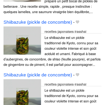
préparé un petit bocal de pickles de
betterave . Une recette simple, rapide , presque instinctive :
quelques lamelles, une saumure vinaigrée bien équilibrée,...
Shiibazuke (pickle de concombre)
-
recettes-japonaises-irasshai
Le shiibazuke est un pickle
traditionnel de Kyoto, connu pour sa
couleur violette intense et son goût
acidulé et umami. Fabriqué à base
d’aubergines, de concombre, de shiso (feuille pourpre), et parfois
de gingembre ou de piment, il est parfait pour accompagner...
Shiibazuke (pickle de concombre)
-
recettes-japonaises-irasshai
Le shiibazuke est un pickle
traditionnel de Kyoto, connu pour sa
couleur violette intense et son goût