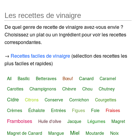
Les recettes de vinaigre
De quel genre de recette de vinaigre avez-vous envie ?
Choisissez un plat ou un ingrédient pour voir les recettes
correspondantes.
→
Recettes faciles de vinaigre
(sélection des recettes les
plus faciles et rapides)
Canard
Ail
Basilic
Betteraves
Bœuf
Caramel
Carottes
Champignons
Chèvre
Chou
Chutney
Cidre
Citrons
Conserve
Cornichon
Courgettes
Fraises
Crèmes
Échalote
Entrées
Figues
Foie
Framboises
Huile d'olive
Jacque
Légumes
Magret
Miel
Magret de Canard
Mangue
Moutarde
Noix