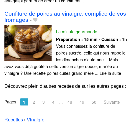
anti-gaspi permet de créer un condiment...
Confiture de poires au vinaigre, complice de vos
fromages
-
La minute gourmande
Préparation :
15 min - Cuisson :
1h
Vous connaissez la confiture de
poires sucrée, celle qui nous rappelle
les dimanches d’automne… Mais
avez-vous déjà goûté à cette version aigre-douce, mariée au
vinaigre ? Une recette poires cuites grand-mère ... Lire la suite
Découvrez plein d'autres recettes de
sur les autres pages :
Pages :
…
1
2
3
4
48
49
50
Suivante
Recettes
›
Vinaigre