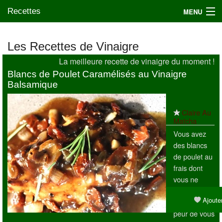
Recettes
MENU
Les Recettes de Vinaigre
La meilleure recette de vinaigre du moment !
Mes blogs préférés
Blancs de Poulet Caramélisés au Vinaigre
Balsamique
Claire Au
Matcha
Vous avez
des blancs
de poulet au
frais dont
vous ne
savez qu'en
Ajouter
faire, de
peur de vous