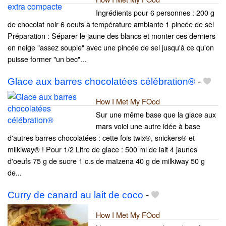
Ingrédients pour 6 personnes : 200 g
de chocolat noir 6 oeufs à température ambiante 1 pincée de sel
Préparation : Séparer le jaune des blancs et monter ces derniers
en neige "assez souple" avec une pincée de sel jusqu'à ce qu'on
puisse former "un bec"...
Glace aux barres chocolatées célébration®
-
How I Met My FOod
Sur une même base que la glace aux
mars voici une autre idée à base
d'autres barres chocolatées : cette fois twix®, snickers® et
milkiway® ! Pour 1/2 Litre de glace : 500 ml de lait 4 jaunes
d'oeufs 75 g de sucre 1 c.s de maïzena 40 g de milkiway 50 g
de...
Curry de canard au lait de coco
-
How I Met My FOod