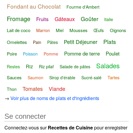
Fondant au Chocolat
Fourme d'Ambert
Fromage
Goûter
Gâteaux
Fruits
Italie
Lait de coco
Mousses
Œufs
Oignons
Marron
Miel
Plats
Petit Déjeuner
Omelettes
Pain
Pâtes
Pomme de terre
Poulet
Poire
Poisson
Pomme
Salades
Riz
Restes
Riz pilaf
Salade de pâtes
Sauces
Tartes
Saumon
Sirop d'érable
Sucré-salé
Tomates
Viande
Thon
→
Voir plus de noms de plats et d'ingrédients
Se connecter
Connectez-vous sur
Recettes de Cuisine
pour enregistrer