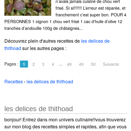
n’avais jamais cuisiné de chou vert
frisé. Si si!!!!!!! L’erreur est réparée, et
franchement c’est super bon. POUR 4
PERSONNES 1 oignon 1 chou vert frisé 1 cac d‘huile d’olive 12
tranches d’andouille 100g de châtaignes...
Découvrez plein d'autres recettes de
les delices de
thithoad
sur les autres pages :
Pages :
…
1
2
3
4
48
49
50
Suivante
Recettes
›
les delices de thithoad
les delices de thithoad
bonjour! Entrez dans mon univers culinaire!!vous trouverez
sur mon blog des recettes simples et rapides, afin que vous