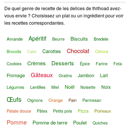
De quel genre de recette de les delices de thithoad avez-
vous envie ? Choisissez un plat ou un ingrédient pour voir
les recettes correspondantes.
Apéritif
Biscuits
Amande
Bredele
Beurre
Chocolat
Carottes
Brocolis
Cake
Citrons
Desserts
Crèmes
Cookies
Épice
Farine
Feta
Gâteaux
Fromage
Jambon
Lait
Gratins
Noël
Noix
Légumes
Lentilles
Miel
Noisette
Œufs
Orange
Oignons
Pain
Parmesan
Pizza
Poireaux
Patate douce
Pâtes
Petits pois
Pomme
Pomme de terre
Poulet
Quiches