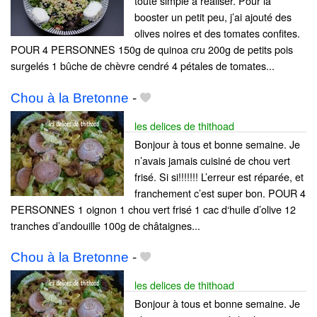
toute simple à réaliser. Pour la
booster un petit peu, j’ai ajouté des
olives noires et des tomates confites.
POUR 4 PERSONNES 150g de quinoa cru 200g de petits pois
surgelés 1 bûche de chèvre cendré 4 pétales de tomates...
Chou à la Bretonne
-
les delices de thithoad
Bonjour à tous et bonne semaine. Je
n’avais jamais cuisiné de chou vert
frisé. Si si!!!!!!! L’erreur est réparée, et
franchement c’est super bon. POUR 4
PERSONNES 1 oignon 1 chou vert frisé 1 cac d‘huile d’olive 12
tranches d’andouille 100g de châtaignes...
Chou à la Bretonne
-
les delices de thithoad
Bonjour à tous et bonne semaine. Je