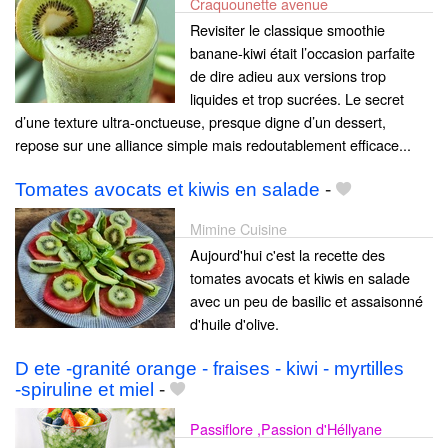
Craquounette avenue
Revisiter le classique smoothie
banane-kiwi était l’occasion parfaite
de dire adieu aux versions trop
liquides et trop sucrées. Le secret
d’une texture ultra-onctueuse, presque digne d’un dessert,
repose sur une alliance simple mais redoutablement efficace...
Tomates avocats et kiwis en salade
-
Mimine Cuisine
Aujourd'hui c'est la recette des
tomates avocats et kiwis en salade
avec un peu de basilic et assaisonné
d'huile d'olive.
D ete -granité orange - fraises - kiwi - myrtilles
‑spiruline et miel
-
Passiflore ,Passion d'Héllyane