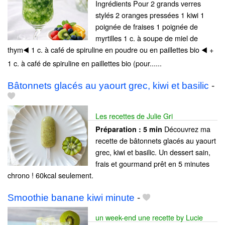
Ingrédients Pour 2 grands verres
stylés 2 oranges pressées 1 kiwi 1
poignée de fraises 1 poignée de
myrtilles 1 c. à soupe de miel de
thym◀️ 1 c. à café de spiruline en poudre ou en paillettes bio ◀️ +
1 c. à café de spiruline en paillettes bio (pour......
Bâtonnets glacés au yaourt grec, kiwi et basilic
-
Les recettes de Julie Gri
Découvrez ma
Préparation :
5 min
recette de bâtonnets glacés au yaourt
grec, kiwi et basilic. Un dessert sain,
frais et gourmand prêt en 5 minutes
chrono ! 60kcal seulement.
Smoothie banane kiwi minute
-
un week-end une recette by Lucie