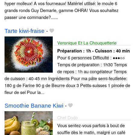
hyper molleux! A vos fourneaux! Matériel utilisé: le moule 6
grands ronds Guy Demarle, gamme OHRA! Vous souhaitez
passer une commande?......
Tarte kiwi-fraise
-
Veronique Et La Chouquetterie
Préparation :
1h - Cuisson :
40 min
Pour 6 personnes Difficulté : ●●●○○
Temps de préparation : 1h30 Temps
de repos : 1h au congélateur Temps
de cuisson : 40-45 mn Ingrédients Pour ma pâte semi-feuilletée:
180 g de Farine 90 g de Beurre doux 3 Petits-suisses 1 pincée de
fleur de sel Pour la...
Smoothie Banane Kiwi
-
Chef Dodo
Vous sentez-vous parfois à bout de
souffle dès le matin, malgré un café