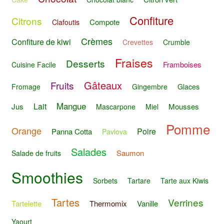
Confiture
Citrons
Compote
Clafoutis
Crèmes
Confiture de kiwi
Crevettes
Crumble
Fraises
Desserts
Framboises
Cuisine Facile
Gâteaux
Fruits
Fromage
Gingembre
Glaces
Mangue
Lait
Jus
Mousses
Mascarpone
Miel
Pomme
Orange
Poire
Panna Cotta
Pavlova
Salades
Saumon
Salade de fruits
Smoothies
Sorbets
Tartare
Tarte aux Kiwis
Tartes
Verrines
Tartelette
Thermomix
Vanille
Yaourt