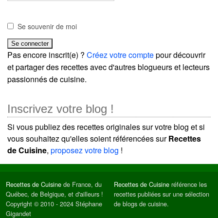
Se souvenir de moi
Pas encore inscrit(e) ?
Créez votre compte
pour découvrir
et partager des recettes avec d'autres blogueurs et lecteurs
passionnés de cuisine.
Inscrivez votre blog !
Si vous publiez des recettes originales sur votre blog et si
vous souhaitez qu'elles soient référencées sur
Recettes
de Cuisine
,
proposez votre blog
!
Recettes de Cuisine
de France, du
Recettes de Cuisine
référence les
Québec, de Belgique, et d'ailleurs !
recettes publiées sur une sélection
Copyright © 2010 - 2024 Stéphane
de blogs de cuisine.
Gigandet