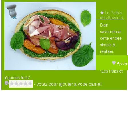
Le Palais
des Saveurs
Bien
savoureuse
cette entrée
simple à
réaliser.
D'après une
Ajouter
recette de
"Les fruits et
légumes frais"
- votez pour ajouter à votre carnet