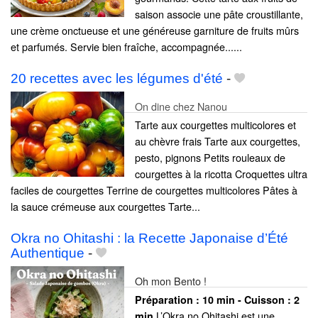
saison associe une pâte croustillante,
une crème onctueuse et une généreuse garniture de fruits mûrs
et parfumés. Servie bien fraîche, accompagnée......
20 recettes avec les légumes d'été
-
On dine chez Nanou
Tarte aux courgettes multicolores et
au chèvre frais Tarte aux courgettes,
pesto, pignons Petits rouleaux de
courgettes à la ricotta Croquettes ultra
faciles de courgettes Terrine de courgettes multicolores Pâtes à
la sauce crémeuse aux courgettes Tarte...
Okra no Ohitashi : la Recette Japonaise d’Été
Authentique
-
Oh mon Bento !
Préparation :
10 min - Cuisson :
2
L’Okra no Ohitashi est une
min