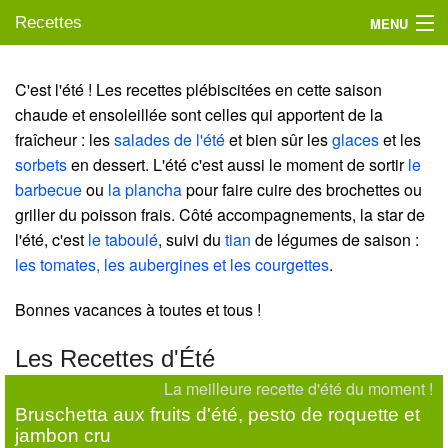
Recettes
MENU
C'est l'été ! Les recettes plébiscitées en cette saison
chaude et ensoleillée sont celles qui apportent de la
Mes blogs préférés
fraîcheur : les
salades de l'été
et bien sûr les
glaces
et les
sorbets
en dessert. L'été c'est aussi le moment de sortir
le
barbecue
ou
la plancha
pour faire cuire des brochettes ou
griller du poisson frais. Côté accompagnements, la star de
l'été, c'est
le taboulé
, suivi du
tian
de légumes de saison :
les tomates, les aubergines et les courgettes
.
Bonnes vacances à toutes et tous !
Les Recettes d'Été
La meilleure recette d'été du moment !
Bruschetta aux fruits d'été, pesto de roquette et
jambon cru