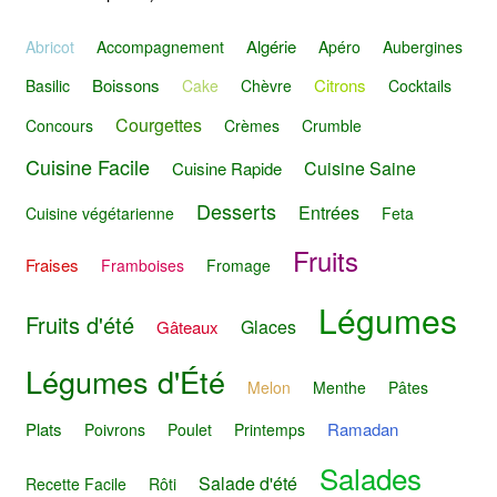
Algérie
Abricot
Accompagnement
Apéro
Aubergines
Boissons
Citrons
Basilic
Cake
Chèvre
Cocktails
Courgettes
Concours
Crèmes
Crumble
Cuisine Facile
Cuisine Saine
Cuisine Rapide
Desserts
Entrées
Cuisine végétarienne
Feta
Fruits
Fraises
Framboises
Fromage
Légumes
Fruits d'été
Glaces
Gâteaux
Légumes d'Été
Melon
Menthe
Pâtes
Plats
Ramadan
Poivrons
Poulet
Printemps
Salades
Salade d'été
Recette Facile
Rôti