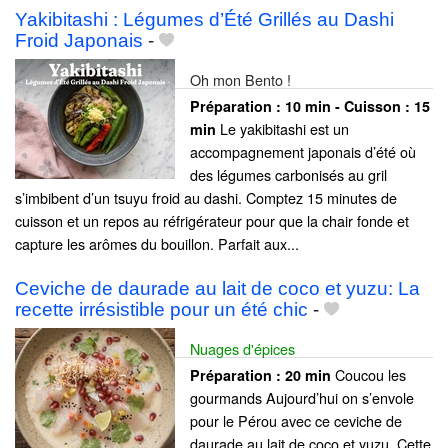
Yakibitashi : Légumes d’Été Grillés au Dashi
Froid Japonais
-
Oh mon Bento !
Préparation :
10 min - Cuisson :
15
Le yakibitashi est un
min
accompagnement japonais d’été où
des légumes carbonisés au gril
s’imbibent d’un tsuyu froid au dashi. Comptez 15 minutes de
cuisson et un repos au réfrigérateur pour que la chair fonde et
capture les arômes du bouillon. Parfait aux...
Ceviche de daurade au lait de coco et yuzu: La
recette irrésistible pour un été chic
-
Nuages d'épices
Coucou les
Préparation :
20 min
gourmands Aujourd’hui on s’envole
pour le Pérou avec ce ceviche de
daurade au lait de coco et yuzu. Cette