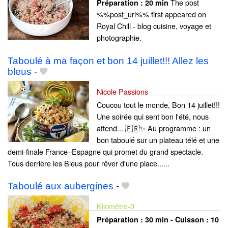
The post
Préparation :
20 min
%%post_url%% first appeared on
Royal Chill - blog cuisine, voyage et
photographie.
Taboulé à ma façon et bon 14 juillet!!! Allez les
bleus
-
Nicole Passions
Coucou tout le monde, Bon 14 juillet!!!
Une soirée qui sent bon l'été, nous
attend... 🇫🇷✨ Au programme : un
bon taboulé sur un plateau télé et une
demi-finale France–Espagne qui promet du grand spectacle.
Tous derrière les Bleus pour rêver d'une place......
Taboulé aux aubergines
-
Kilomètre-0
Préparation :
30 min - Cuisson :
10