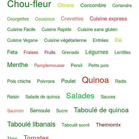
Chou-fleur
Citrons
Concombre
Coriandre
Crevettes
Cuisine express
Courgettes
Couscous
Cuisine Facile
Cuisine sans gluten
Cuisine Rapide
Cuisine végétarienne
Entrées
Été
Cuisine Vegane
Légumes
Feta
Fruits
Fraises
Grenade
Lentilles
Menthe
Persil
Pamplemousse
Petits pois
Quinoa
Poulet
Pois chiche
Poivrons
Radis
Salades
Raisin
Salade de quinoa
Sauces
Taboulé de quinoa
Semoule
Saumon
Sucre
Taboulé libanais
Thermomix
Taboulé sucré
Tomates
Thon