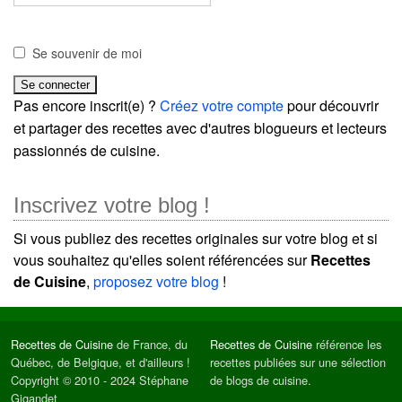
Se souvenir de moi
Pas encore inscrit(e) ?
Créez votre compte
pour découvrir
et partager des recettes avec d'autres blogueurs et lecteurs
passionnés de cuisine.
Inscrivez votre blog !
Si vous publiez des recettes originales sur votre blog et si
vous souhaitez qu'elles soient référencées sur
Recettes
de Cuisine
,
proposez votre blog
!
Recettes de Cuisine
de France, du
Recettes de Cuisine
référence les
Québec, de Belgique, et d'ailleurs !
recettes publiées sur une sélection
Copyright © 2010 - 2024 Stéphane
de blogs de cuisine.
Gigandet