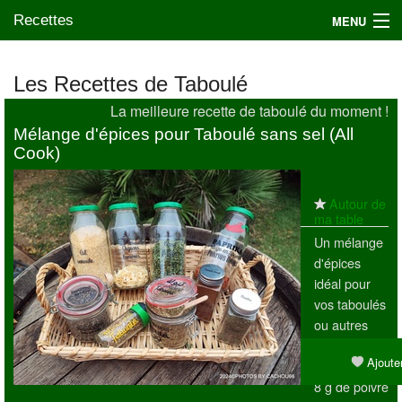
Recettes
MENU
Les Recettes de Taboulé
La meilleure recette de taboulé du moment !
Mes blogs préférés
Mélange d'épices pour Taboulé sans sel (All
Cook)
Autour de
ma table
Un mélange
d'épices
idéal pour
vos taboulés
ou autres
salades.
Ajouter
Ingrédients :
8 g de poivre