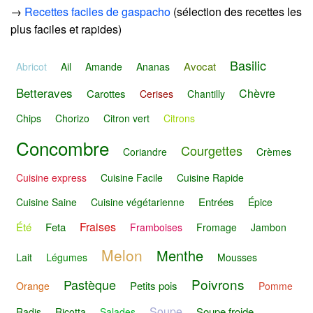
→
Recettes faciles de gaspacho
(sélection des recettes les
plus faciles et rapides)
Basilic
Avocat
Abricot
Ail
Amande
Ananas
Betteraves
Chèvre
Carottes
Cerises
Chantilly
Chips
Chorizo
Citron vert
Citrons
Concombre
Courgettes
Coriandre
Crèmes
Cuisine express
Cuisine Facile
Cuisine Rapide
Entrées
Cuisine Saine
Cuisine végétarienne
Épice
Fraises
Été
Feta
Framboises
Fromage
Jambon
Melon
Menthe
Lait
Légumes
Mousses
Poivrons
Pastèque
Petits pois
Orange
Pomme
Soupe
Soupe froide
Radis
Ricotta
Salades