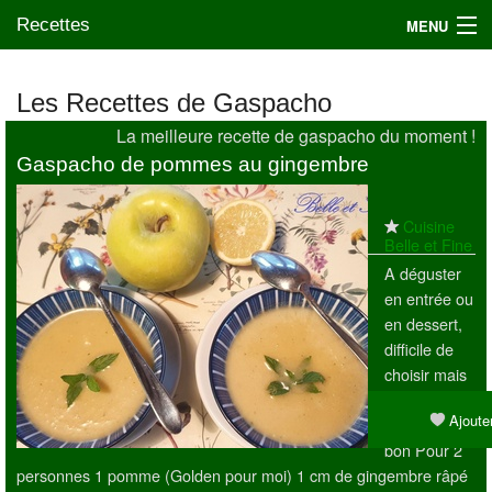
Recettes
MENU
Les Recettes de Gaspacho
La meilleure recette de gaspacho du moment !
Mes blogs préférés
Gaspacho de pommes au gingembre
Cuisine
Belle et Fine
A déguster
en entrée ou
en dessert,
difficile de
choisir mais
en tous cas
Ajouter
c'est très
bon Pour 2
personnes 1 pomme (Golden pour moi) 1 cm de gingembre râpé