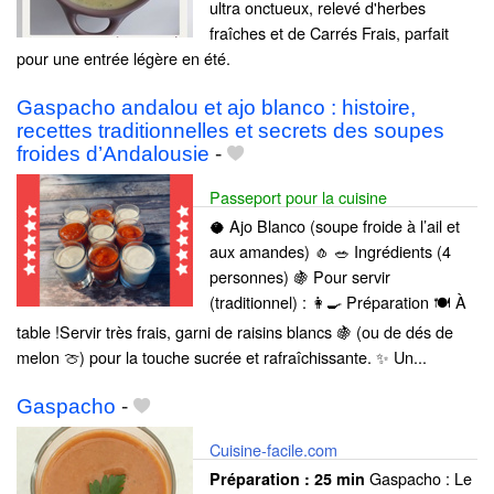
ultra onctueux, relevé d'herbes
fraîches et de Carrés Frais, parfait
pour une entrée légère en été.
Gaspacho andalou et ajo blanco : histoire,
recettes traditionnelles et secrets des soupes
froides d’Andalousie
-
Passeport pour la cuisine
🥥 Ajo Blanco (soupe froide à l’ail et
aux amandes) 🧄 🥗 Ingrédients (4
personnes) 🍇 Pour servir
(traditionnel) : 👩‍🍳 Préparation 🍽️ À
table !Servir très frais, garni de raisins blancs 🍇 (ou de dés de
melon 🍈) pour la touche sucrée et rafraîchissante. ✨ Un...
Gaspacho
-
Cuisine-facile.com
Gaspacho : Le
Préparation :
25 min