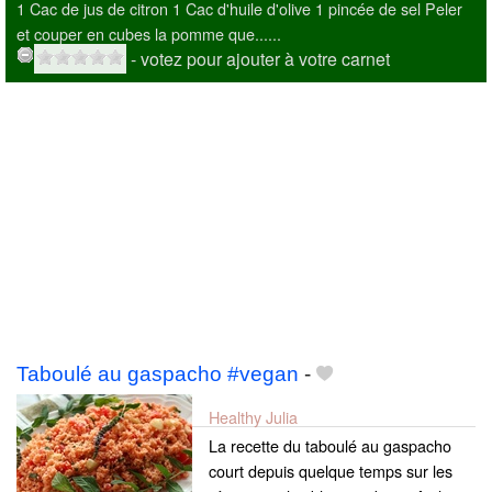
1 Cac de jus de citron 1 Cac d'huile d'olive 1 pincée de sel Peler
et couper en cubes la pomme que......
- votez pour ajouter à votre carnet
Taboulé au gaspacho #vegan
-
Healthy Julia
La recette du taboulé au gaspacho
court depuis quelque temps sur les