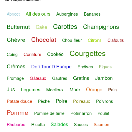
Ail des ours
Aubergines
Abricot
Bananes
Carottes
Champignons
Butternut
Cake
Chocolat
Chèvre
Citrons
Chou-fleur
Clafoutis
Courgettes
Cookéo
Confiture
Coing
Crèmes
Defi Tour D Europe
Endives
Figues
Gratins
Jambon
Gâteaux
Fromage
Gaufres
Jus
Orange
Légumes
Mûre
Moelleux
Pain
Poire
Patate douce
Poireaux
Poivrons
Pêche
Pomme
Potimarron
Pomme de terre
Poulet
Salades
Ricotta
Rhubarbe
Sauces
Saumon