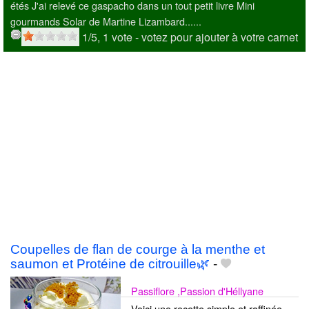
étés J'ai relevé ce gaspacho dans un tout petit livre Mini
gourmands Solar de Martine Lizambard......
1
/5,
1
vote
- votez pour ajouter à votre carnet
Coupelles de flan de courge à la menthe et
saumon et Protéine de citrouille🌿
-
Passiflore ,Passion d'Héllyane
Voici une recette simple et raffinée