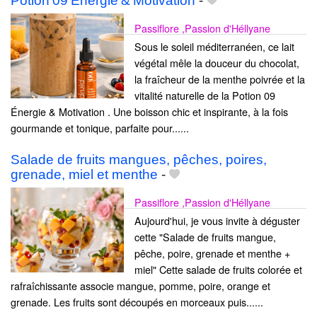
Potion 09 Énergie & Motivation
-
Passiflore ,Passion d'Héllyane
Sous le soleil méditerranéen, ce lait
végétal mêle la douceur du chocolat,
la fraîcheur de la menthe poivrée et la
vitalité naturelle de la Potion 09
Énergie & Motivation . Une boisson chic et inspirante, à la fois
gourmande et tonique, parfaite pour......
Salade de fruits mangues, pêches, poires,
grenade, miel et menthe
-
Passiflore ,Passion d'Héllyane
Aujourd'hui, je vous invite à déguster
cette "Salade de fruits mangue,
pêche, poire, grenade et menthe +
miel" Cette salade de fruits colorée et
rafraîchissante associe mangue, pomme, poire, orange et
grenade. Les fruits sont découpés en morceaux puis......