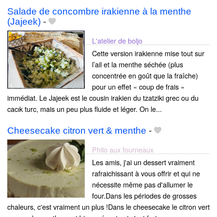
Salade de concombre irakienne à la menthe
(Jajeek)
-
L'atelier de boljo
Cette version irakienne mise tout sur
l’ail et la menthe séchée (plus
concentrée en goût que la fraîche)
pour un effet « coup de frais »
immédiat. Le Jajeek est le cousin irakien du tzatziki grec ou du
cacık turc, mais un peu plus fluide et léger. On le...
Cheesecake citron vert & menthe
-
Philo aux fourneaux
Les amis, j'ai un dessert vraiment
rafraichissant à vous offrir et qui ne
nécessite même pas d'allumer le
four.Dans les périodes de grosses
chaleurs, c'est vraiment un plus !Dans le cheesecake le citron vert