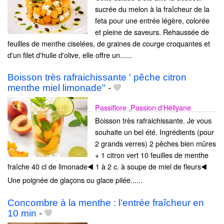
sucrée du melon à la fraîcheur de la
feta pour une entrée légère, colorée
et pleine de saveurs. Rehaussée de
feuilles de menthe ciselées, de graines de courge croquantes et
d'un filet d'huile d'olive, elle offre un......
Boisson très rafraichissante ' pêche citron
menthe miel limonade"
-
Passiflore ,Passion d'Héllyane
Boisson très rafraichissante. Je vous
souhaite un bel été. Ingrédients (pour
2 grands verres) 2 pêches bien mûres
+ 1 citron vert 10 feuilles de menthe
fraîche 40 cl de limonade◀️ 1 à 2 c. à soupe de miel de fleurs◀️
Une poignée de glaçons ou glace pilée......
Concombre à la menthe : l’entrée fraîcheur en
10 min
-