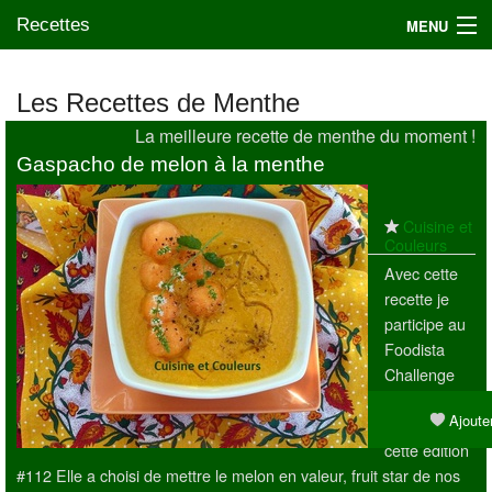
Recettes
MENU
Les Recettes de Menthe
La meilleure recette de menthe du moment !
Mes blogs préférés
Gaspacho de melon à la menthe
Cuisine et
Couleurs
Avec cette
recette je
participe au
Foodista
Challenge
organisé par
Ajouter
Jackie pour
cette édition
#112 Elle a choisi de mettre le melon en valeur, fruit star de nos