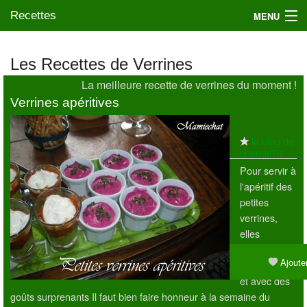
Recettes
MENU
Les Recettes de Verrines
La meilleure recette de verrines du moment !
Mes blogs préférés
Verrines apéritives
le blog de
chantal76
Pour servir à
l'apéritif des
petites
verrines,
elles
amènent de
Ajouter
la fraîcheur
et avec des
goûts surprenants Il faut bien faire honneur à la semaine du