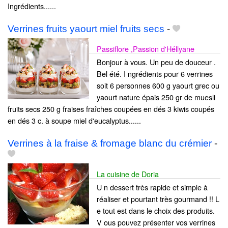
Ingrédients......
Verrines fruits yaourt miel fruits secs
-
Passiflore ,Passion d'Héllyane
Bonjour à vous. Un peu de douceur .
Bel été. I ngrédients pour 6 verrines
soit 6 personnes 600 g yaourt grec ou
yaourt nature épais 250 gr de muesli
fruits secs 250 g fraises fraîches coupées en dés 3 kiwis coupés
en dés 3 c. à soupe miel d'eucalyptus......
Verrines à la fraise & fromage blanc du crémier
-
La cuisine de Doria
U n dessert très rapide et simple à
réaliser et pourtant très gourmand !! L
e tout est dans le choix des produits.
V ous pouvez présenter vos verrines