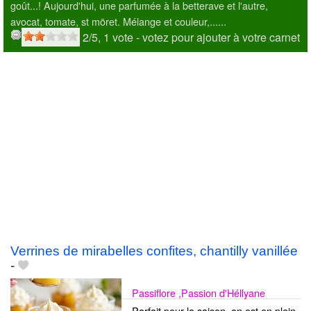
goût...! Aujourd'hui, une parfumée à la betterave et l'autre,
avocat, tomate, st möret. Mélange et couleur,......
2
/5,
1
vote
- votez pour ajouter à votre carnet
Verrines de mirabelles confites, chantilly vanillée
-
Passiflore ,Passion d'Héllyane
Parfait pour la saison, on est en plein