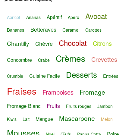
Avocat
Apéritif
Abricot
Ananas
Apéro
Betteraves
Bananes
Caramel
Carottes
Chocolat
Citrons
Chantilly
Chèvre
Crèmes
Crevettes
Concombre
Crabe
Desserts
Cuisine Facile
Entrées
Crumble
Fraises
Fromage
Framboises
Fruits
Fromage Blanc
Fruits rouges
Jambon
Mascarpone
Mangue
Kiwis
Lait
Melon
Mousses
Poire
Œufs
Noël
Panna Cotta