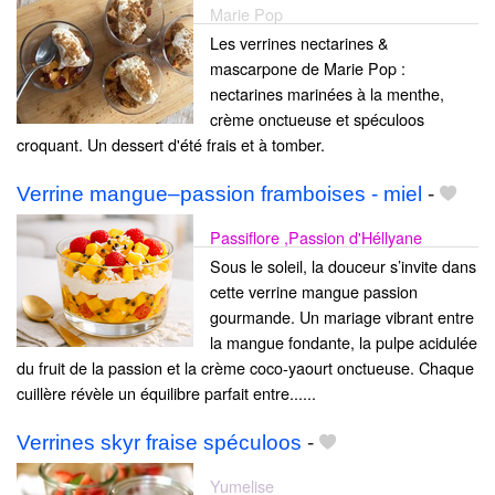
Marie Pop
Les verrines nectarines &
mascarpone de Marie Pop :
nectarines marinées à la menthe,
crème onctueuse et spéculoos
croquant. Un dessert d'été frais et à tomber.
Verrine mangue–passion framboises - miel
-
Passiflore ,Passion d'Héllyane
Sous le soleil, la douceur s’invite dans
cette verrine mangue passion
gourmande. Un mariage vibrant entre
la mangue fondante, la pulpe acidulée
du fruit de la passion et la crème coco‑yaourt onctueuse. Chaque
cuillère révèle un équilibre parfait entre......
Verrines skyr fraise spéculoos
-
Yumelise