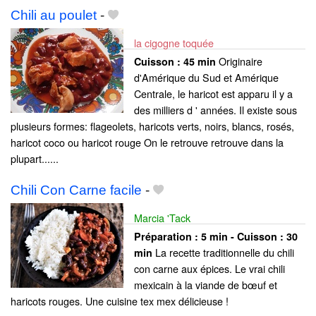
Chili au poulet
-
la cigogne toquée
Originaire
Cuisson :
45 min
d'Amérique du Sud et Amérique
Centrale, le haricot est apparu il y a
des milliers d ' années. Il existe sous
plusieurs formes: flageolets, haricots verts, noirs, blancs, rosés,
haricot coco ou haricot rouge On le retrouve retrouve dans la
plupart......
Chili Con Carne facile
-
Marcia 'Tack
Préparation :
5 min - Cuisson :
30
La recette traditionnelle du chili
min
con carne aux épices. Le vrai chili
mexicain à la viande de bœuf et
haricots rouges. Une cuisine tex mex délicieuse !