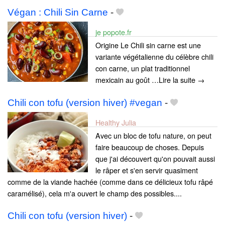
Végan : Chili Sin Carne
-
je popote.fr
Origine Le Chili sin carne est une
variante végétalienne du célèbre chili
con carne, un plat traditionnel
mexicain au goût …Lire la suite →
Chili con tofu (version hiver) #vegan
-
Healthy Julia
Avec un bloc de tofu nature, on peut
faire beaucoup de choses. Depuis
que j'ai découvert qu'on pouvait aussi
le râper et s'en servir quasiment
comme de la viande hachée (comme dans ce délicieux tofu râpé
caramélisé), cela m'a ouvert le champ des possibles....
Chili con tofu (version hiver)
-