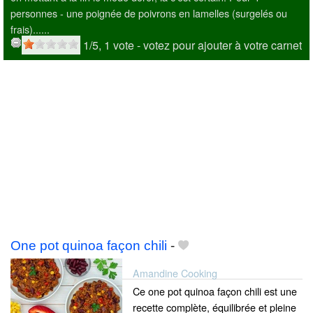
personnes - une poignée de poivrons en lamelles (surgelés ou
frais)......
1
/5,
1
vote
- votez pour ajouter à votre carnet
One pot quinoa façon chili
-
Amandine Cooking
Ce one pot quinoa façon chili est une
recette complète, équilibrée et pleine