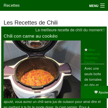
Recettes
MENU
Les Recettes de Chili
La meilleure recette de chili du moment !
Mes blogs préférés
Chili con carne au cookéo
Mes
Meilleures
Recettes
Faciles
Avec une
seule boite
de tomates
en dés et
sans aucun
Ajouter
liquide
ajouté, vous aurez un chili sans jus de cuisson pour ainsi dire et
en mettant à la fin le mode dorer, là c'est certain. Pour 4