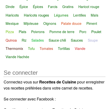
Dinde
Épice
Épices
Farcis
Gratins
Haricot rouge
Haricots
Haricots rouges
Légumes
Lentilles
Maïs
Mexique
Mijoteuse
Oignons
Patate douce
Piment
Poulet
Pizza
Plats
Poivrons
Pomme de terre
Porc
Sauce chili
Sauces
Quinoa
Riz
Salades
Soupe
Thermomix
Tofu
Tomates
Tortillas
Viande
Viande Hachée
Se connecter
Connectez-vous sur
Recettes de Cuisine
pour enregistrer
vos recettes préférées dans votre carnet de recettes.
Se connecter avec Facebook :