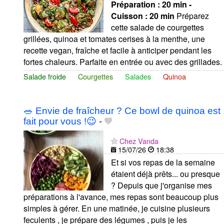
Préparation :
20 min -
Cuisson :
20 min
Préparez
cette salade de courgettes
grillées, quinoa et tomates cerises à la menthe, une
recette vegan, fraîche et facile à anticiper pendant les
fortes chaleurs. Parfaite en entrée ou avec des grillades.
Salade froide
Courgettes
Salades
Quinoa
🥗 Envie de fraîcheur ? Ce bowl de quinoa est
fait pour vous !😉
-
Chez Vanda
15/07/26
18:38
Et si vos repas de la semaine
étaient déjà prêts... ou presque
? Depuis que j'organise mes
préparations à l'avance, mes repas sont beaucoup plus
simples à gérer. En une matinée, je cuisine plusieurs
feculents , je prépare des légumes , puis je les