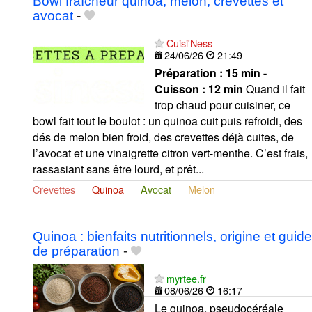
Bowl fraîcheur quinoa, melon, crevettes et
avocat
-
Cuisi'Ness
24/06/26
21:49
Préparation :
15 min -
Cuisson :
12 min
Quand il fait
trop chaud pour cuisiner, ce
bowl fait tout le boulot : un quinoa cuit puis refroidi, des
dés de melon bien froid, des crevettes déjà cuites, de
l’avocat et une vinaigrette citron vert-menthe. C’est frais,
rassasiant sans être lourd, et prêt...
Crevettes
Quinoa
Avocat
Melon
Quinoa : bienfaits nutritionnels, origine et guide
de préparation
-
myrtee.fr
08/06/26
16:17
Le quinoa, pseudocéréale