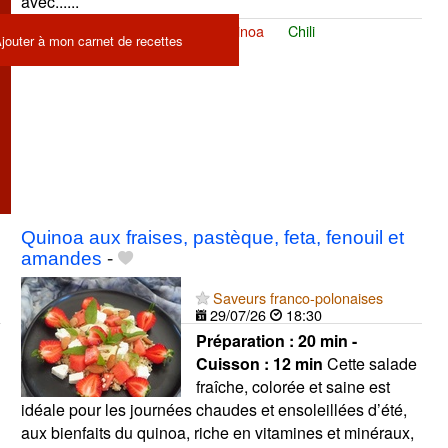
avec......
One pot quinoa
One pot
Quinoa
Chili
jouter à mon carnet de recettes
Quinoa aux fraises, pastèque, feta, fenouil et
amandes
-
Saveurs franco-polonaises
29/07/26
18:30
Préparation :
20 min -
Cuisson :
12 min
Cette salade
fraîche, colorée et saine est
idéale pour les journées chaudes et ensoleillées d’été,
aux bienfaits du quinoa, riche en vitamines et minéraux,