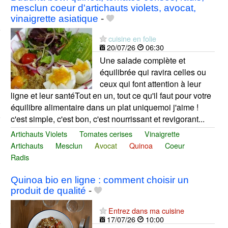
mesclun coeur d'artichauts violets, avocat,
vinaigrette asiatique
-
cuisine en folie
20/07/26
06:30
Une salade complète et
équilibrée qui ravira celles ou
ceux qui font attention à leur
ligne et leur santéTout en un, tout ce qu'il faut pour votre
équilibre alimentaire dans un plat uniquemoi j'aime !
c'est simple, c'est bon, c'est nourrissant et revigorant...
Artichauts Violets
Tomates cerises
Vinaigrette
Artichauts
Mesclun
Avocat
Quinoa
Coeur
Radis
Quinoa bio en ligne : comment choisir un
produit de qualité
-
Entrez dans ma cuisine
17/07/26
10:00