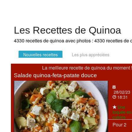
Les Recettes de Quinoa
4330 recettes de quinoa avec photos : 4330 recettes de 
Nouvelles recettes
Les plus appréciées
La meilleure recette de quinoa du moment 
Salade quinoa-feta-patate douce
28/02/23
18:31
Une
toquée en
cuisine
Pour 2