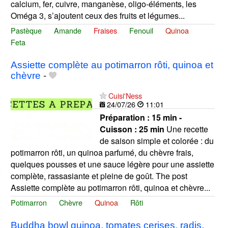
calcium, fer, cuivre, manganèse, oligo-éléments, les
Oméga 3, s’ajoutent ceux des fruits et légumes...
Pastèque
Amande
Fraises
Fenouil
Quinoa
Feta
Assiette complète au potimarron rôti, quinoa et
chèvre
-
Cuisi'Ness
24/07/26
11:01
Préparation :
15 min -
Cuisson :
25 min
Une recette
de saison simple et colorée : du
potimarron rôti, un quinoa parfumé, du chèvre frais,
quelques pousses et une sauce légère pour une assiette
complète, rassasiante et pleine de goût. The post
Assiette complète au potimarron rôti, quinoa et chèvre...
Potimarron
Chèvre
Quinoa
Rôti
Buddha bowl quinoa, tomates cerises, radis,