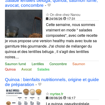
Salade lentilles beluga, quinoa, saumon fumé,
avocat, concombre
-
On dine chez Nanou
24/06/26
17:31
Cette semaine, nous sommes
vraiment en mode " salades
composées", avec cette recette
je vous propose une version healthy mais avec toute sa
garniture très gourmande. J'ai choisi de mélanger du
quinoa et des lentilles béluga , il s'agit des lentilles
noires....
Saumon fumé
Lentilles
Concombre
Saumon
Quinoa
Avocat
Salades
Quinoa : bienfaits nutritionnels, origine et guide
de préparation
-
myrtee.fr
08/06/26
16:17
Le quinoa, pseudocéréale