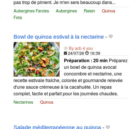
pas trop de piment. Je m'en sers beaucoup dans...
Aubergines Farcies
Aubergines
Raisin
Quinoa
Feta
Bowl de quinoa estival à la nectarine
-
By acb 4 you
24/07/26
16:39
Préparation :
20 min
Préparez
un bowl de quinoa avocat
concombre et nectarine, une
recette estivale fraîche, colorée et gourmande relevée
d'une sauce crémeuse à la cacahuète. Un repas
complet, facile et parfait pour les journées chaudes.
Nectarines
Quinoa
Salade méditerranéenne au quinoa
-