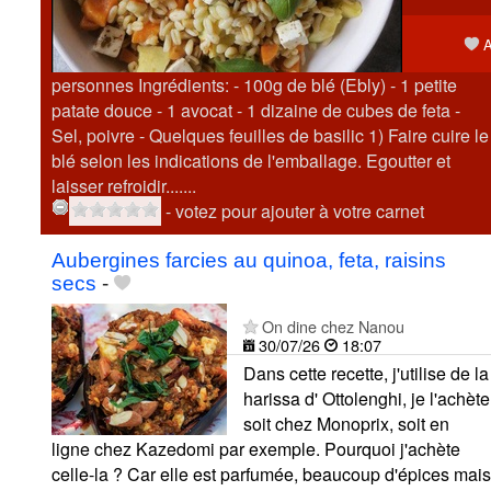
A
personnes Ingrédients: - 100g de blé (Ebly) - 1 petite
patate douce - 1 avocat - 1 dizaine de cubes de feta -
Sel, poivre - Quelques feuilles de basilic 1) Faire cuire le
blé selon les indications de l'emballage. Egoutter et
laisser refroidir.......
- votez pour ajouter à votre carnet
Aubergines farcies au quinoa, feta, raisins
secs
-
On dine chez Nanou
30/07/26
18:07
Dans cette recette, j'utilise de la
harissa d' Ottolenghi, je l'achète
soit chez Monoprix, soit en
ligne chez Kazedomi par exemple. Pourquoi j'achète
celle-la ? Car elle est parfumée, beaucoup d'épices mais