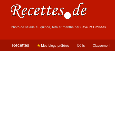
Photo de salade au quinoa, féta et menthe par
Saveurs Croisées
Recettes
Mes blogs préférés
Défis
Classement