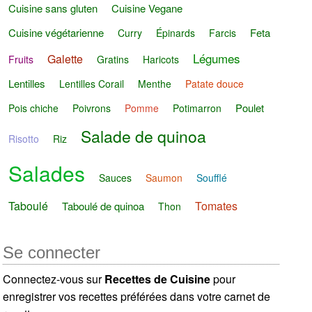
Cuisine sans gluten
Cuisine Vegane
Cuisine végétarienne
Feta
Curry
Épinards
Farcis
Légumes
Galette
Fruits
Gratins
Haricots
Lentilles
Lentilles Corail
Menthe
Patate douce
Poulet
Pois chiche
Poivrons
Pomme
Potimarron
Salade de quinoa
Risotto
Riz
Salades
Sauces
Saumon
Soufflé
Taboulé
Tomates
Taboulé de quinoa
Thon
Se connecter
Connectez-vous sur
Recettes de Cuisine
pour
enregistrer vos recettes préférées dans votre carnet de