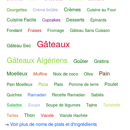
Crèmes
Courgettes
Crème brûlée
Cuisine au Four
Cuisine Facile
Desserts
Cupcakes
Épinards
Fondant
Fraises
Fromage
Gâteau Sans Cuisson
Gâteaux
Gâteau Sec
Gâteaux Algériens
Goûter
Gratins
Pain
Moelleux
Muffins
Noix de coco
Olive
Poulet
Pain Moelleux
Pizza
Plats
Pomme de terre
Ramadan
Quiches
Recette Ramadan
Sablés
Salades
Soupe
Soupe de légumes
Tajine
Tartelette
Thon
Viande
Tartes
Viande Hachée
→
Voir plus de noms de plats et d'ingrédients