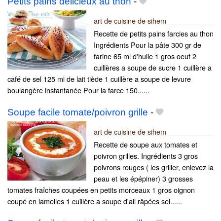
Petits pains delicieux au thon
-
art de cuisine de sihem
Recette de petits pains farcies au thon
Ingrédients Pour la pâte 300 gr de
farine 65 ml d'huile 1 gros oeuf 2
cuillères a soupe de sucre 1 cuillère a
café de sel 125 ml de lait tiède 1 cuillère a soupe de levure
boulangère instantanée Pour la farce 150......
Soupe facile tomate/poivron grille
-
art de cuisine de sihem
Recette de soupe aux tomates et
poivron grilles. Ingrédients 3 gros
poivrons rouges ( les griller, enlevez la
peau et les épépiner) 3 grosses
tomates fraîches coupées en petits morceaux 1 gros oignon
coupé en lamelles 1 cuillère a soupe d'ail râpées sel......