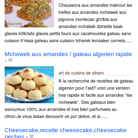
Chaussons aux amandes makrout les
trefles aux amandes mchewek aux
pignons montecao ghribia aux
amandes mchakek dziriette kaak
glaces k3ik3ats glaces petits fours aux cacahouetes gateau sans
cuisson h'rissa gateau sans cuisson tcharek lemsaker cornets......
Mchewek aux amandes / gateau algerien rapide
-
art de cuisine de sihem
A la rechercche de recettes de gateau
algerien pour l'aid? voici une version
tres rapide et facile aux amandes ''les
mchewek''. Des gateaux bien
savoureux 100% aux amandes et tres bien parfumees au
citron.Je vous laisse decouvrir ce pur delice, et si......
Cheesecake,recette cheesecake,cheesecake
peches
-