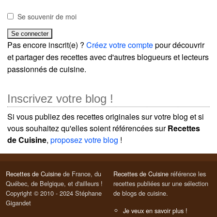
Se souvenir de moi
Pas encore inscrit(e) ?
Créez votre compte
pour découvrir
et partager des recettes avec d'autres blogueurs et lecteurs
passionnés de cuisine.
Inscrivez votre blog !
Si vous publiez des recettes originales sur votre blog et si
vous souhaitez qu'elles soient référencées sur
Recettes
de Cuisine
,
proposez votre blog
!
Recettes de Cuisine
de France, du
Recettes de Cuisine
référence les
Québec, de Belgique, et d'ailleurs !
recettes publiées sur une sélection
Copyright © 2010 - 2024 Stéphane
de blogs de cuisine.
Gigandet
Je veux en savoir plus !