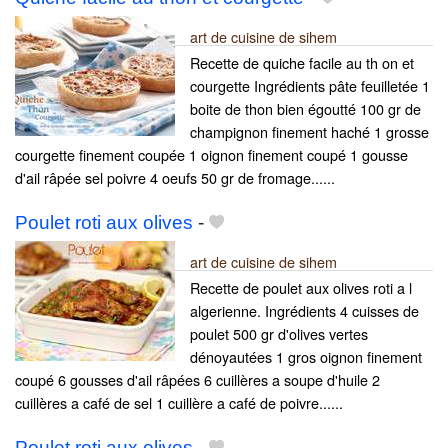
art de cuisine de sihem
Recette de quiche facile au th on et
courgette Ingrédients pâte feuilletée 1
boite de thon bien égoutté 100 gr de
champignon finement haché 1 grosse
courgette finement coupée 1 oignon finement coupé 1 gousse
d'ail râpée sel poivre 4 oeufs 50 gr de fromage......
Poulet roti aux olives
-
art de cuisine de sihem
Recette de poulet aux olives roti a l
algerienne. Ingrédients 4 cuisses de
poulet 500 gr d'olives vertes
dénoyautées 1 gros oignon finement
coupé 6 gousses d'ail râpées 6 cuillères a soupe d'huile 2
cuillères a café de sel 1 cuillère a café de poivre......
Poulet roti aux olives
-