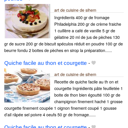
art de cuisine de sihem
Ingrédients 400 gr de fromage
Philadelphia 200 gr de crème fraiche
1 cuillère a café de vanille 5 gr de
gélatine 20 ml de jus de pèches 130
gr de sucre 200 gr de biscuit spéculos réduit en poudre 100 gr de
beurre fondu 2 boites de pèches en sirop la préparation......
Quiche facile au thon et courgette
-
art de cuisine de sihem
Recette de quiche facile au th on et
courgette Ingrédients pâte feuilletée 1
boite de thon bien égoutté 100 gr de
champignon finement haché 1 grosse
courgette finement coupée 1 oignon finement coupé 1 gousse
d'ail râpée sel poivre 4 oeufs 50 gr de fromage......
Quiche facile au thon et courgette
-