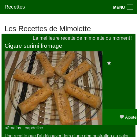
Recettes
MENU
Les Recettes de Mimolette
La meilleure recette de mimolette du moment !
Mes blogs préférés
Cigare surimi fromage
Ajouter
a2mains...capdelice
Une recette que j'ai découvert lors d'une démonstration au salon