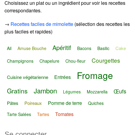
Choisissez un plat ou un ingrédient pour voir les recettes
correspondantes.
→
Recettes faciles de mimolette
(sélection des recettes les
plus faciles et rapides)
Apéritif
Cake
Ail
Amuse Bouche
Bacons
Basilic
Courgettes
Champignons
Chapelure
Chou-fleur
Fromage
Entrées
Cuisine végétarienne
Jambon
Gratins
Œufs
Légumes
Mozzarella
Pomme de terre
Pâtes
Poireaux
Quiches
Tomates
Tarte Salées
Tartes
Se connecter