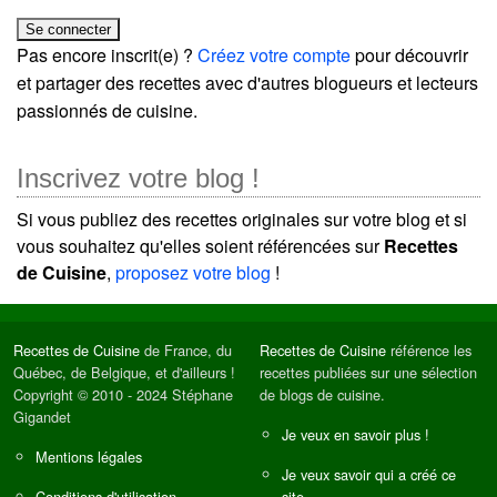
Pas encore inscrit(e) ?
Créez votre compte
pour découvrir
et partager des recettes avec d'autres blogueurs et lecteurs
passionnés de cuisine.
Inscrivez votre blog !
Si vous publiez des recettes originales sur votre blog et si
vous souhaitez qu'elles soient référencées sur
Recettes
de Cuisine
,
proposez votre blog
!
Recettes de Cuisine
de France, du
Recettes de Cuisine
référence les
Québec, de Belgique, et d'ailleurs !
recettes publiées sur une sélection
Copyright © 2010 - 2024 Stéphane
de blogs de cuisine.
Gigandet
Je veux en savoir plus !
Mentions légales
Je veux savoir qui a créé ce
Conditions d'utilisation
site.