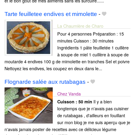
et le bon gout de mes aliments sans les surcuire......
Tarte feuilletee endives et mimolette
-
La Chaumière de Charo
Pour 4 personnes Préparation : 15
minutes Cuisson : 30 minutes
Ingrédients 1 pâte feuilletée 1 cuillère
à soupe de miel 1 cuillère à soupe de
moutarde 4 endives 100 g de mimolette en tranches Sel et poivre
Nettoyez les endives, les coupez en deux dans le...
Flognarde salée aux rutabagas
-
Chez Vanda
Il y a bien
Cuisson :
50 min
longtemps que je n'avais pas cuisiner
de rutabagas , d'ailleurs en fouillant
sur mon blog je me suis aperçu que je
n'avais jamais poster de recettes avec ce délicieux légume