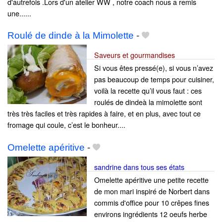
d'autrefois .Lors d'un atelier WW , notre coach nous a remis
une......
Roulé de dinde à la Mimolette
-
Saveurs et gourmandises
Si vous êtes pressé(e), si vous n’avez
pas beaucoup de temps pour cuisiner,
voilà la recette qu’il vous faut : ces
roulés de dindeà la mimolette sont
très très faciles et très rapides à faire, et en plus, avec tout ce
fromage qui coule, c’est le bonheur....
Omelette apéritive
-
sandrine dans tous ses états
Omelette apéritive une petite recette
de mon mari inspiré de Norbert dans
commis d'office pour 10 crêpes fines
environs ingrédients 12 oeufs herbe