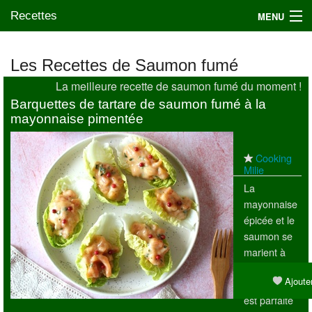
Recettes
MENU
Les Recettes de Saumon fumé
La meilleure recette de saumon fumé du moment !
Mes blogs préférés
Barquettes de tartare de saumon fumé à la
mayonnaise pimentée
Cooking
Milie
La
mayonnaise
épicée et le
saumon se
marient à
merveille.
Ajouter
Cette recette
est parfaite