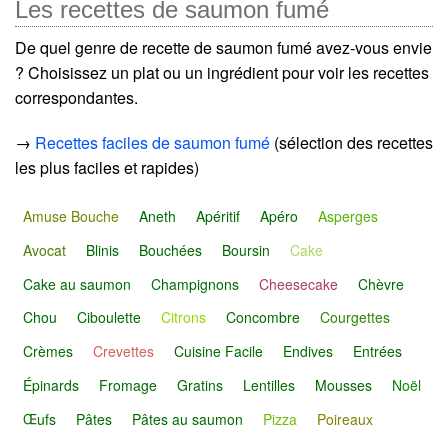
Les recettes de saumon fumé
De quel genre de recette de saumon fumé avez-vous envie
? Choisissez un plat ou un ingrédient pour voir les recettes
correspondantes.
→
Recettes faciles de saumon fumé
(sélection des recettes
les plus faciles et rapides)
Amuse Bouche
Aneth
Apéritif
Apéro
Asperges
Avocat
Blinis
Bouchées
Boursin
Cake
Cake au saumon
Champignons
Cheesecake
Chèvre
Chou
Ciboulette
Citrons
Concombre
Courgettes
Crèmes
Crevettes
Cuisine Facile
Endives
Entrées
Épinards
Fromage
Gratins
Lentilles
Mousses
Noël
Œufs
Pâtes
Pâtes au saumon
Pizza
Poireaux