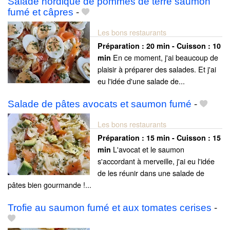
Salade nordique de pommes de terre saumon
fumé et câpres
-
Les bons restaurants
Préparation :
20 min - Cuisson :
10
En ce moment, j'ai beaucoup de
min
plaisir à préparer des salades. Et j'ai
eu l'idée d'une salade de...
Salade de pâtes avocats et saumon fumé
-
Les bons restaurants
Préparation :
15 min - Cuisson :
15
L'avocat et le saumon
min
s'accordant à merveille, j'ai eu l'idée
de les réunir dans une salade de
pâtes bien gourmande !...
Trofie au saumon fumé et aux tomates cerises
-