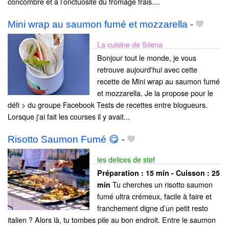
concombre et à l’onctuosité du fromage frais....
Mini wrap au saumon fumé et mozzarella
-
La cuisine de Silena
Bonjour tout le monde, je vous
retrouve aujourd'hui avec cette
recette de Mini wrap au saumon fumé
et mozzarella. Je la propose pour le
défi > du groupe Facebook Tests de recettes entre blogueurs.
Lorsque j'ai fait les courses il y avait...
Risotto Saumon Fumé 😋
-
les delices de stef
Préparation :
15 min - Cuisson :
25
Tu cherches un risotto saumon
min
fumé ultra crémeux, facile à faire et
franchement digne d’un petit resto
italien ? Alors là, tu tombes pile au bon endroit. Entre le saumon