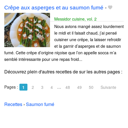
Crêpe aux asperges et au saumon fumé
-
Messidor cuisine, vol. 2
Nous avions mangé assez lourdement
le midi et il faisait chaud, j’ai pensé
cuisiner une crêpe, la laisser refroidir
et la garnir d’asperges et de saumon
fumé. Cette crêpe d’origine niçoise que l’on appelle socca m’a
semblé intéressante pour une repas froid...
Découvrez plein d'autres recettes de
sur les autres pages :
Pages :
…
1
2
3
4
48
49
50
Suivante
Recettes
›
Saumon fumé