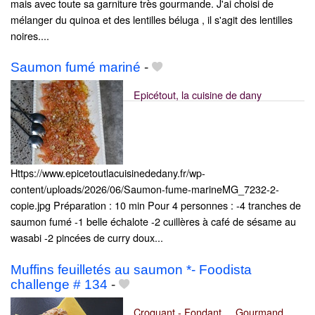
mais avec toute sa garniture très gourmande. J'ai choisi de
mélanger du quinoa et des lentilles béluga , il s'agit des lentilles
noires....
Saumon fumé mariné
-
Epicétout, la cuisine de dany
Https://www.epicetoutlacuisinededany.fr/wp-
content/uploads/2026/06/Saumon-fume-marineMG_7232-2-
copie.jpg Préparation : 10 min Pour 4 personnes : -4 tranches de
saumon fumé -1 belle échalote -2 cuillères à café de sésame au
wasabi -2 pincées de curry doux...
Muffins feuilletés au saumon *- Foodista
challenge # 134
-
Croquant - Fondant ... Gourmand