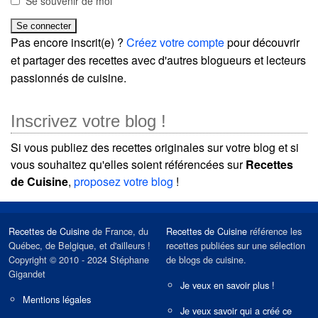
Se souvenir de moi
Pas encore inscrit(e) ?
Créez votre compte
pour découvrir
et partager des recettes avec d'autres blogueurs et lecteurs
passionnés de cuisine.
Inscrivez votre blog !
Si vous publiez des recettes originales sur votre blog et si
vous souhaitez qu'elles soient référencées sur
Recettes
de Cuisine
,
proposez votre blog
!
Recettes de Cuisine
de France, du
Recettes de Cuisine
référence les
Québec, de Belgique, et d'ailleurs !
recettes publiées sur une sélection
Copyright © 2010 - 2024 Stéphane
de blogs de cuisine.
Gigandet
Je veux en savoir plus !
Mentions légales
Je veux savoir qui a créé ce