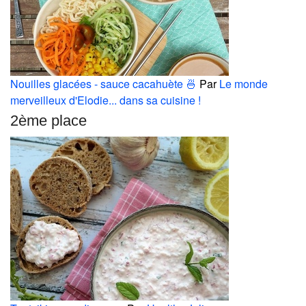
Nouilles glacées - sauce cacahuète 🍜
Par
Le monde
merveilleux d'Elodie... dans sa cuisine !
2ème place