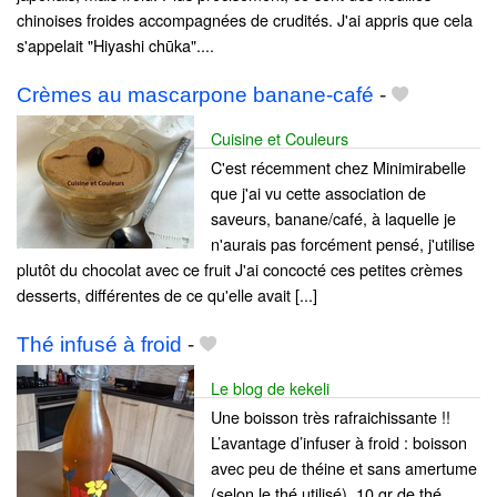
chinoises froides accompagnées de crudités. J'ai appris que cela
s'appelait "Hiyashi chūka"....
Crèmes au mascarpone banane-café
-
Cuisine et Couleurs
C'est récemment chez Minimirabelle
que j'ai vu cette association de
saveurs, banane/café, à laquelle je
n'aurais pas forcément pensé, j'utilise
plutôt du chocolat avec ce fruit J'ai concocté ces petites crèmes
desserts, différentes de ce qu'elle avait [...]
Thé infusé à froid
-
Le blog de kekeli
Une boisson très rafraichissante !!
L’avantage d’infuser à froid : boisson
avec peu de théine et sans amertume
(selon le thé utilisé). 10 gr de thé