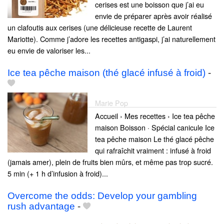
cerises est une boisson que j’ai eu
envie de préparer après avoir réalisé
un clafoutis aux cerises (une délicieuse recette de Laurent
Mariotte). Comme j’adore les recettes antigaspi, j’ai naturellement
eu envie de valoriser les...
Ice tea pêche maison (thé glacé infusé à froid)
-
Marie Pop
Accueil › Mes recettes › Ice tea pêche
maison Boisson · Spécial canicule Ice
tea pêche maison Le thé glacé pêche
qui rafraîchit vraiment : infusé à froid
(jamais amer), plein de fruits bien mûrs, et même pas trop sucré.
5 min (+ 1 h d’infusion à froid)...
Overcome the odds: Develop your gambling
rush advantage
-