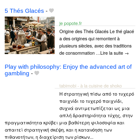
5 Thés Glacés
-
je popote.fr
Origine des Thés Glacés Le thé glacé
a des origines qui remontent à
plusieurs siècles, avec des traditions
de consommation …Lire la suite →
Play with philosophy: Enjoy the advanced art of
gambling
-
tabimobi - à la cuisine de shoko
Η στρατηγική πίσω από το τυχερό
παιχνίδι το τυχερό παιχνίδι,
συχνά αντιμετωπίζεται ως μια
απλή δραστηριότητα τύχης, στην
πραγματικότητα κρύβει μια βαθύτερη φιλοσοφία και
απαιτεί στρατηγική σκέψη, και η κατανόηση των
πιθανοτήτων, η διαχείριση των ρίσκων...