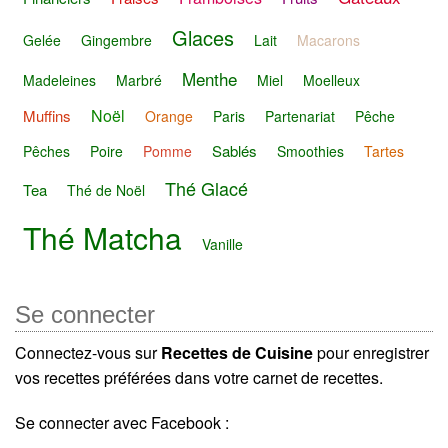
Glaces
Gelée
Gingembre
Lait
Macarons
Menthe
Madeleines
Marbré
Miel
Moelleux
Noël
Muffins
Orange
Paris
Partenariat
Pêche
Sablés
Pêches
Poire
Pomme
Smoothies
Tartes
Thé Glacé
Tea
Thé de Noël
Thé Matcha
Vanille
Se connecter
Connectez-vous sur
Recettes de Cuisine
pour enregistrer
vos recettes préférées dans votre carnet de recettes.
Se connecter avec Facebook :