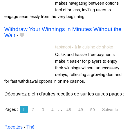
makes navigating between options
feel effortless, inviting users to
engage seamlessly from the very beginning.
Withdraw Your Winnings in Minutes Without the
Wait
-
tabimobi - à la cuisine de shoko
Quick and hassle-free payments
make it easier for players to enjoy
their winnings without unnecessary
delays, reflecting a growing demand
for fast withdrawal options in online casinos.
Découvrez plein d'autres recettes de
sur les autres pages :
Pages :
…
1
2
3
4
48
49
50
Suivante
Recettes
›
Thé