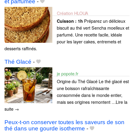
et parfumée
-
Création HLOUA
Préparez un délicieux
Cuisson :
1h
biscuit au thé vert Sencha moelleux et
parfumé. Une recette facile, idéale
pour les layer cakes, entremets et
desserts raffinés.
Thé Glacé
-
je popote.fr
Origine du Thé Glacé Le thé glacé est
une boisson rafraîchissante
consommée dans le monde entier,
mais ses origines remontent …Lire la
suite →
Peux-t-on conserver toutes les saveurs de son
thé dans une gourde isotherme
-