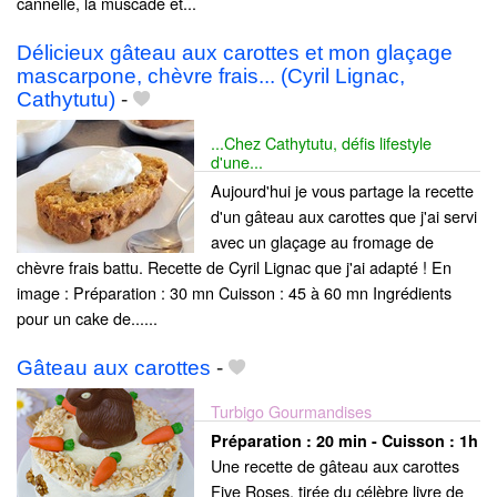
cannelle, la muscade et...
Délicieux gâteau aux carottes et mon glaçage
mascarpone, chèvre frais... (Cyril Lignac,
Cathytutu)
-
...Chez Cathytutu, défis lifestyle
d'une...
Aujourd'hui je vous partage la recette
d'un gâteau aux carottes que j'ai servi
avec un glaçage au fromage de
chèvre frais battu. Recette de Cyril Lignac que j'ai adapté ! En
image : Préparation : 30 mn Cuisson : 45 à 60 mn Ingrédients
pour un cake de......
Gâteau aux carottes
-
Turbigo Gourmandises
Préparation :
20 min - Cuisson :
1h
Une recette de gâteau aux carottes
Five Roses, tirée du célèbre livre de