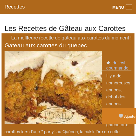
Recettes
MENU
Les Recettes de Gâteau aux Carottes
La meilleure recette de gâteau aux carottes du moment !
Mes blogs préférés
Gateau aux carottes du quebec
Idril est
gourmande
Il y a de
nombreuses
années,
début des
années
2000, j'ai
Ajouter
mangé un
gâteau aux
carottes lors d'une " party" au Québec, la cuisinière de cette