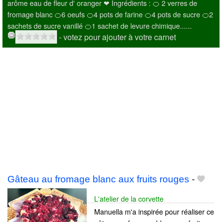
arôme eau de fleur d' oranger ❤ Ingrédients : 🍊 2 verres de
fromage blanc 🍊6 oeufs 🍊4 pots de farine 🍊4 pots de sucre 🍊2
sachets de sucre vanillé 🍊1 sachet de levure chimique......
- votez pour ajouter à votre carnet
Gâteau au fromage blanc aux fruits rouges
-
L'atelier de la corvette
Manuella m'a inspirée pour réaliser ce