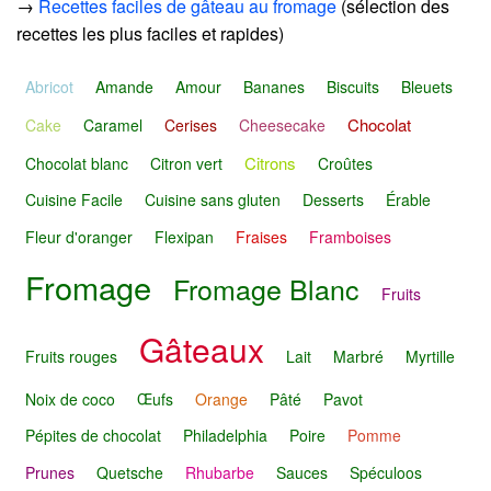
→
Recettes faciles de gâteau au fromage
(sélection des
recettes les plus faciles et rapides)
Abricot
Amande
Amour
Bananes
Biscuits
Bleuets
Chocolat
Cake
Caramel
Cerises
Cheesecake
Citrons
Chocolat blanc
Citron vert
Croûtes
Cuisine Facile
Cuisine sans gluten
Desserts
Érable
Fleur d'oranger
Flexipan
Fraises
Framboises
Fromage
Fromage Blanc
Fruits
Gâteaux
Fruits rouges
Lait
Marbré
Myrtille
Noix de coco
Œufs
Orange
Pâté
Pavot
Pépites de chocolat
Philadelphia
Poire
Pomme
Prunes
Quetsche
Rhubarbe
Sauces
Spéculoos