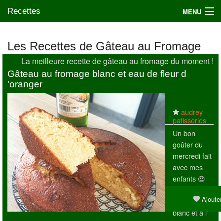
Recettes
MENU
Les Recettes de Gâteau au Fromage
La meilleure recette de gâteau au fromage du moment !
Mes blogs préférés
Gâteau au fromage blanc et eau de fleur d
'oranger
audrey
patisseries
Un bon
goûter du
mercredi fait
avec mes
enfants 😍
Gâteau au
Ajouter
fromage
blanc et à l'