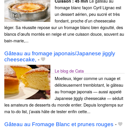
Le gâteau au
Cuisson :
45 min
fromage blanc façon Cyril Lignac est
un dessert aérien, peu sucré et très
fondant, proche d’un cheesecake
léger. Sa réussite repose sur un fromage blanc bien égoutté, des
blancs d’œufs montés en neige et une cuisson douce, souvent au
bain-marie,...
Gâteau au fromage japonais/Japanese jiggly
cheesecake,
-
Le blog de Cata
Moelleux, léger comme un nuage et
délicieusement tremblotant, le gâteau
au fromage japonais — aussi appelé
Japanese jiggly cheesecake — séduit
les amateurs de desserts du monde entier. Depuis longtemps sur
ma to-do list, j’avais hâte de tester enfin cette...
Gâteau au Fromage Blanc et prunes rouges
-