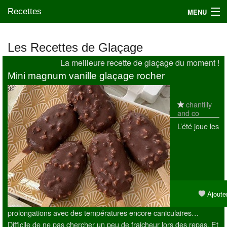
Recettes
MENU
Les Recettes de Glaçage
La meilleure recette de glaçage du moment !
Mes blogs préférés
Mini magnum vanille glaçage rocher
chantilly
and co
L’été joue les
Ajouter
prolongations avec des températures encore caniculaires…
Difficile de ne pas chercher un peu de fraicheur lors des repas. Et