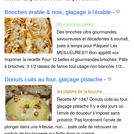
Brioches érable & noix, glaçage à l'érable
-
Douceurs au palais
Des brioches ultra gourmandes,
savoureuses et décadentes à souhait,
juste à temps pour Pâques! Les
MEILLEURES!!! Bon appétit xox
Imprimer la recette Pour 12 belles et gourmandes brioches: Pâte
à brioches: 3 1/2 tasses de farine tout usage non blanchie 1/3...
Donuts cuits au four, glaçage pistache
-
les plaisirs de la bouche
Recette N° 1347 Donuts cuits au four,
glaçage pistache Il y a des jours où
l’envie de douceur s’impose sans
prévenir. Pas forcément l’envie de
plonger dans une friteuse, non… juste celle de retrouver ce
parfum de boulangerie qui flotte dans la cuisine,......