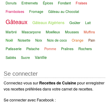
Entremets
Fondant
Donuts
Épices
Fraises
Framboises
Fromage
Gâteau au Chocolat
Gâteaux
Gâteaux Algériens
Goûter
Lait
Moelleux
Marbré
Mascarpone
Mousses
Muffins
Noël
Noisette
Noix
Noix de coco
Orange
Pain
Patisserie
Rochers
Pistache
Pomme
Pralines
Vanille
Sablés
Sucre
Se connecter
Connectez-vous sur
Recettes de Cuisine
pour enregistrer
vos recettes préférées dans votre carnet de recettes.
Se connecter avec Facebook :