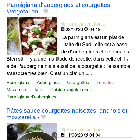
Parmigiana d'aubergines et courgettes
#végétarien
-
Hum, ça sent bon ...
02/10/23
04:19
La parmigiana est un plat de
l'Italie du Sud ; elle est à base
de d' aubergines et de tomates .
Bien sûr il y a une multitude de recette, dans celle ci il y
a de l 'aubergine mais aussi de la courgette : l'ensemble
s'associe très bien. C'est un plat un......
Parmigiana
Aubergines
Courgettes
Tomates
Mozarella
Italie
Cuisine végétarienne
Parmigiana d'aubergines
Pâtes sauce courgettes noisettes, anchois et
mozzarella
-
Hum, ça sent bon ...
11/08/23
04:04