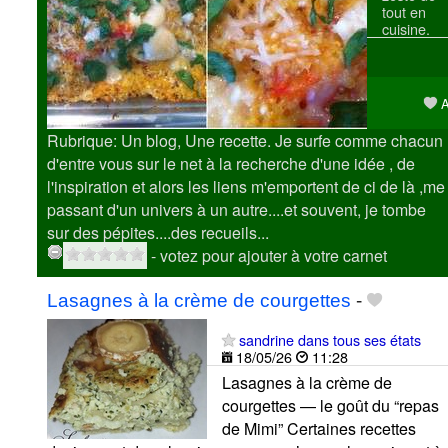
tout en
cuisine.
A
Rubrique: Un blog, Une recette. Je surfe comme chacun
d'entre vous sur le net à la recherche d'une idée , de
l'inspiration et alors les liens m'emportent de ci de là ,me
passant d'un univers à un autre....et souvent, je tombe
sur des pépites....des recueils...
- votez pour ajouter à votre carnet
Lasagnes à la crème de courgettes
-
sandrine dans tous ses états
18/05/26
11:28
Lasagnes à la crème de
courgettes — le goût du “repas
de Mimi” Certaines recettes