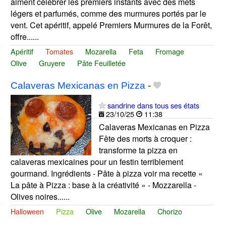
aiment célébrer les premiers instants avec des mets
légers et parfumés, comme des murmures portés par le
vent. Cet apéritif, appelé Premiers Murmures de la Forêt,
offre......
Apéritif
Tomates
Mozarella
Feta
Fromage
Olive
Gruyere
Pâte Feuilletée
​Calaveras Mexicanas en Pizza
-
sandrine dans tous ses états
23/10/25
11:38
Calaveras Mexicanas en Pizza
Fête des morts à croquer :
transforme ta pizza en
calaveras mexicaines pour un festin terriblement
gourmand. Ingrédients - Pâte à pizza voir ma recette «
La pâte à Pizza : base à la créativité » - Mozzarella -
Olives noires......
Halloween
Pizza
Olive
Mozarella
Chorizo