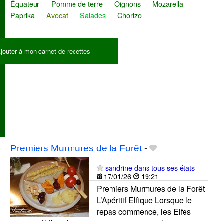
Équateur
Pomme de terre
Oignons
Mozarella
Paprika
Avocat
Salades
Chorizo
jouter à mon carnet de recettes
Premiers Murmures de la Forêt
-
sandrine dans tous ses états
17/01/26
19:21
Premiers Murmures de la Forêt
L’Apéritif Elfique Lorsque le
repas commence, les Elfes