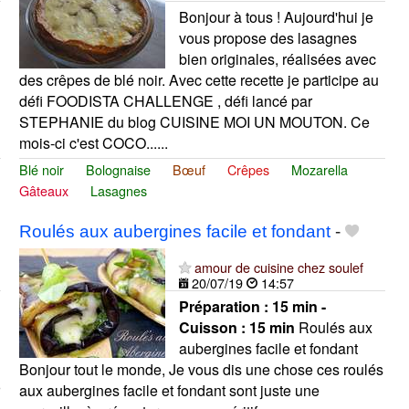
Bonjour à tous ! Aujourd'hui je
vous propose des lasagnes
bien originales, réalisées avec
des crêpes de blé noir. Avec cette recette je participe au
défi FOODISTA CHALLENGE , défi lancé par
STEPHANIE du blog CUISINE MOI UN MOUTON. Ce
mois-ci c'est COCO......
Blé noir
Bolognaise
Bœuf
Crêpes
Mozarella
Gâteaux
Lasagnes
Roulés aux aubergines facile et fondant
-
amour de cuisine chez soulef
20/07/19
14:57
Préparation :
15 min -
Cuisson :
15 min
Roulés aux
aubergines facile et fondant
Bonjour tout le monde, Je vous dis une chose ces roulés
aux aubergines facile et fondant sont juste une