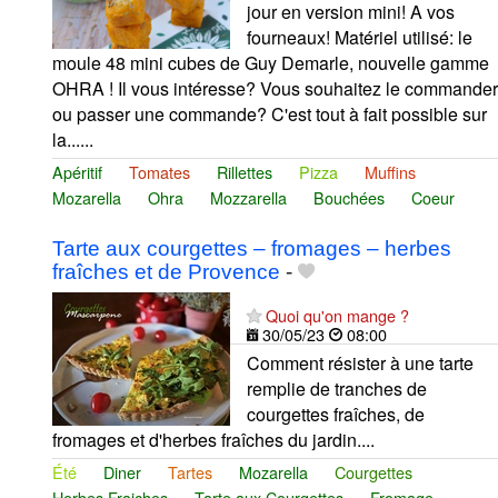
jour en version mini! A vos
fourneaux! Matériel utilisé: le
moule 48 mini cubes de Guy Demarle, nouvelle gamme
OHRA ! Il vous intéresse? Vous souhaitez le commander
ou passer une commande? C'est tout à fait possible sur
la......
Apéritif
Tomates
Rillettes
Pizza
Muffins
Mozarella
Ohra
Mozzarella
Bouchées
Coeur
Tarte aux courgettes – fromages – herbes
fraîches et de Provence
-
Quoi qu'on mange ?
30/05/23
08:00
Comment résister à une tarte
remplie de tranches de
courgettes fraîches, de
fromages et d'herbes fraîches du jardin....
Été
Diner
Tartes
Mozarella
Courgettes
Herbes Fraiches
Tarte aux Courgettes
Fromage