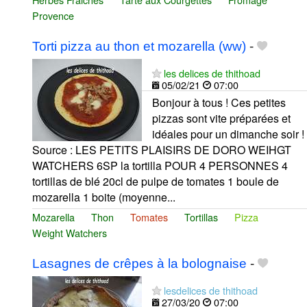
Provence
Torti pizza au thon et mozarella (ww)
-
les delices de thithoad
05/02/21
07:00
Bonjour à tous ! Ces petites
pizzas sont vite préparées et
idéales pour un dimanche soir !
Source : LES PETITS PLAISIRS DE DORO WEIHGT
WATCHERS 6SP la tortilla POUR 4 PERSONNES 4
tortillas de blé 20cl de pulpe de tomates 1 boule de
mozarella 1 boite (moyenne...
Mozarella
Thon
Tomates
Tortillas
Pizza
Weight Watchers
Lasagnes de crêpes à la bolognaise
-
lesdelices de thithoad
27/03/20
07:00