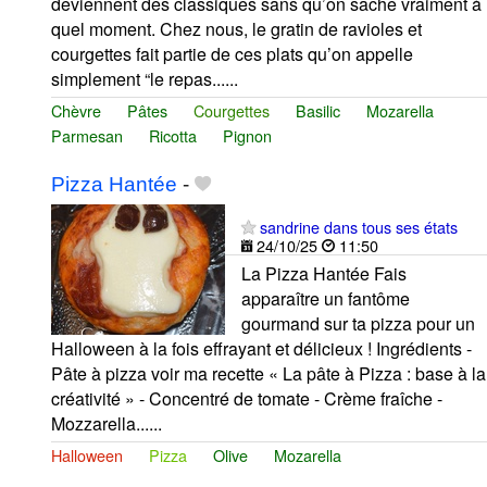
deviennent des classiques sans qu’on sache vraiment à
quel moment. Chez nous, le gratin de ravioles et
courgettes fait partie de ces plats qu’on appelle
simplement “le repas......
Chèvre
Pâtes
Courgettes
Basilic
Mozarella
Parmesan
Ricotta
Pignon
Pizza Hantée
-
sandrine dans tous ses états
24/10/25
11:50
La Pizza Hantée Fais
apparaître un fantôme
gourmand sur ta pizza pour un
Halloween à la fois effrayant et délicieux ! Ingrédients -
Pâte à pizza voir ma recette « La pâte à Pizza : base à la
créativité » - Concentré de tomate - Crème fraîche -
Mozzarella......
Halloween
Pizza
Olive
Mozarella