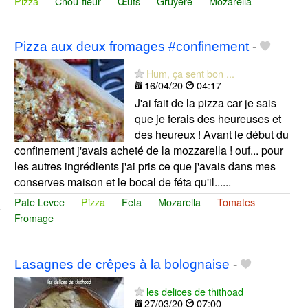
Pizza
Chou-fleur
Œufs
Gruyere
Mozarella
Pizza aux deux fromages #confinement
-
Hum, ça sent bon ...
16/04/20
04:17
J'ai fait de la pizza car je sais
que je ferais des heureuses et
des heureux ! Avant le début du
confinement j'avais acheté de la mozzarella ! ouf... pour
les autres ingrédients j'ai pris ce que j'avais dans mes
conserves maison et le bocal de féta qu'il......
Pate Levee
Pizza
Feta
Mozarella
Tomates
Fromage
Lasagnes de crêpes à la bolognaise
-
les delices de thithoad
27/03/20
07:00