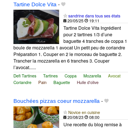
Tartine Dolce Vita
-
sandrine dans tous ses états
20/05/25
19:11
Tartine Dolce Vita Ingrédient
pour 2 tartines 1/3 d’une
baguette 4 tranches de coppa 1
boule de mozzarella 1 avocat Un petit peu de coriandre
Préparation 1. Couper en 2 le morceau de baguette 2.
Trancher la mozzarella en 6 tranches 3. Couper
l’avocat......
Defi Tartines
Tartines
Coppa
Mozarella
Avocat
Coriandre
Pain
Baguette
Huile d'olive
Bouchées pizzas coeur mozzarella
-
Novice en cuisine
20/08/23
08:00
Une recette du blog remise à