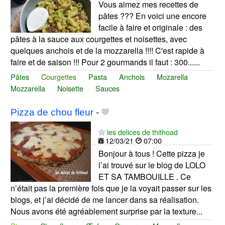
Vous aimez mes recettes de
pâtes ??? En voici une encore
facile à faire et originale : des
pâtes à la sauce aux courgettes et noisettes, avec
quelques anchois et de la mozzarella !!!! C'est rapide à
faire et de saison !!! Pour 2 gourmands il faut : 300......
Pâtes
Courgettes
Pasta
Anchois
Mozarella
Mozzarella
Noisette
Sauces
Pizza de chou fleur
-
les delices de thithoad
12/03/21
07:00
Bonjour à tous ! Cette pizza je
l’ai trouvé sur le blog de LOLO
ET SA TAMBOUILLE . Ce
n’était pas la première fois que je la voyait passer sur les
blogs, et j’ai décidé de me lancer dans sa réalisation.
Nous avons été agréablement surprise par la texture...