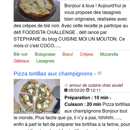
Bonjour à tous ! Aujourd'hui je
vous propose des lasagnes
bien originales, réalisées avec
des crêpes de blé noir. Avec cette recette je participe au
défi FOODISTA CHALLENGE , défi lancé par
STEPHANIE du blog CUISINE MOI UN MOUTON. Ce
mois-ci c'est COCO......
Blé noir
Bolognaise
Bœuf
Crêpes
Mozarella
Gâteaux
Lasagnes
Pizza tortillas aux champignons
-
amour de cuisine chez soulef
05/03/20
12:11
Préparation :
10 min -
Cuisson :
20 min
Pizza tortillas
aux champignons Bonjour tout
le monde, Plus facile que ça, il n’y a pas, hihihihi…..,
enfin à part le fait de préparer les tortillas a la farine, pour