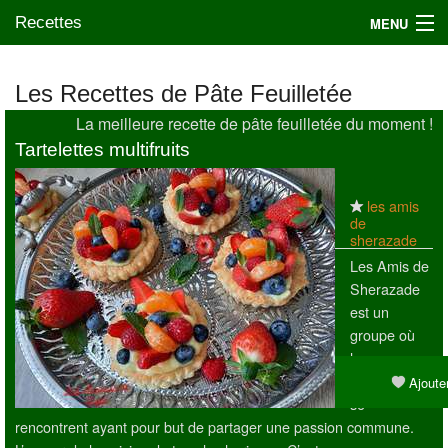
Recettes
MENU
Les Recettes de Pâte Feuilletée
La meilleure recette de pâte feuilletée du moment !
Mes blogs préférés
Tartelettes multifruits
les amis
de
sherazade
Les Amis de
Sherazade
est un
groupe où
les gens se
mélangent,
Ajouter
se
rencontrent ayant pour but de partager une passion commune.