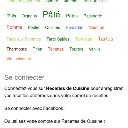
Gâteaux Algériens
Goûter
Jambon
Mille-feuilles
Pâté
Pâtes
Patisserie
Œufs
Oignons
Pomme
Poulet
Quiches
Ramadan
Saumon
Tartes
Tarte aux Pommes
Tarte Salées
Tartelette
Thermomix
Thon
Tomates
Tourtes
Vanille
Viennoiseries
Se connecter
Connectez-vous sur
Recettes de Cuisine
pour enregistrer
vos recettes préférées dans votre carnet de recettes.
Se connecter avec Facebook :
Ou utilisez votre compte sur Recettes de Cuisine :