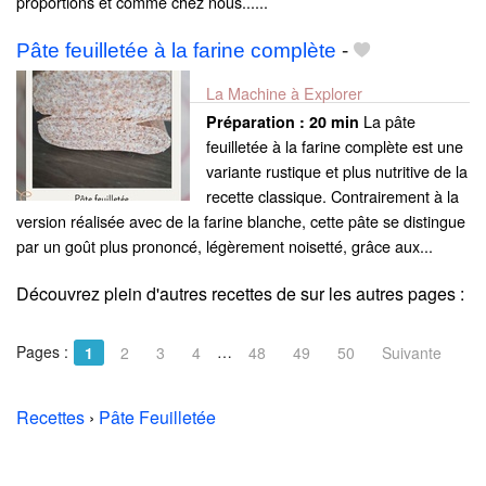
proportions et comme chez nous......
Pâte feuilletée à la farine complète
-
La Machine à Explorer
La pâte
Préparation :
20 min
feuilletée à la farine complète est une
variante rustique et plus nutritive de la
recette classique. Contrairement à la
version réalisée avec de la farine blanche, cette pâte se distingue
par un goût plus prononcé, légèrement noisetté, grâce aux...
Découvrez plein d'autres recettes de
sur les autres pages :
Pages :
…
1
2
3
4
48
49
50
Suivante
Recettes
›
Pâte Feuilletée