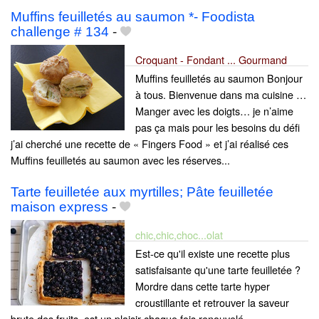
Muffins feuilletés au saumon *- Foodista
challenge # 134
-
Croquant - Fondant ... Gourmand
Muffins feuilletés au saumon Bonjour
à tous. Bienvenue dans ma cuisine …
Manger avec les doigts… je n’aime
pas ça mais pour les besoins du défi
j’ai cherché une recette de « Fingers Food » et j’ai réalisé ces
Muffins feuilletés au saumon avec les réserves...
Tarte feuilletée aux myrtilles; Pâte feuilletée
maison express
-
chic,chic,choc...olat
Est-ce qu'il existe une recette plus
satisfaisante qu'une tarte feuilletée ?
Mordre dans cette tarte hyper
croustillante et retrouver la saveur
brute des fruits, est un plaisir chaque fois renouvelé.