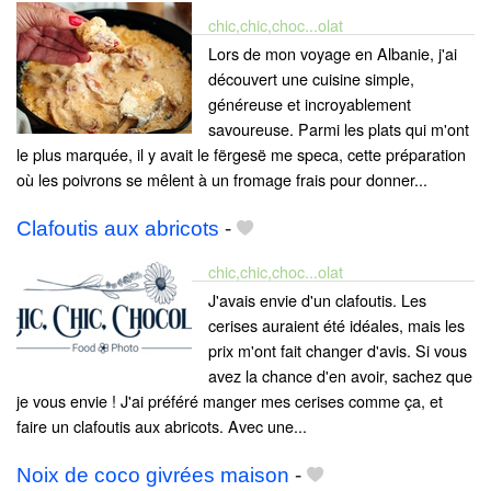
chic,chic,choc...olat
Lors de mon voyage en Albanie, j'ai
découvert une cuisine simple,
généreuse et incroyablement
savoureuse. Parmi les plats qui m'ont
le plus marquée, il y avait le fërgesë me speca, cette préparation
où les poivrons se mêlent à un fromage frais pour donner...
Clafoutis aux abricots
-
chic,chic,choc...olat
J'avais envie d'un clafoutis. Les
cerises auraient été idéales, mais les
prix m'ont fait changer d'avis. Si vous
avez la chance d'en avoir, sachez que
je vous envie ! J'ai préféré manger mes cerises comme ça, et
faire un clafoutis aux abricots. Avec une...
Noix de coco givrées maison
-