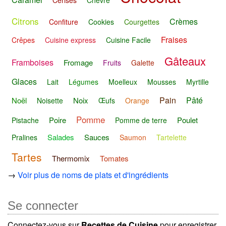
Citrons
Crèmes
Confiture
Cookies
Courgettes
Fraises
Crêpes
Cuisine express
Cuisine Facile
Gâteaux
Framboises
Fromage
Fruits
Galette
Glaces
Lait
Légumes
Moelleux
Mousses
Myrtille
Pain
Pâté
Noël
Noix
Noisette
Œufs
Orange
Pomme
Poire
Poulet
Pistache
Pomme de terre
Salades
Sauces
Pralines
Saumon
Tartelette
Tartes
Thermomix
Tomates
→
Voir plus de noms de plats et d'ingrédients
Se connecter
Connectez-vous sur
Recettes de Cuisine
pour enregistrer