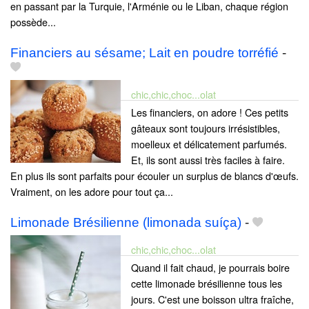
en passant par la Turquie, l'Arménie ou le Liban, chaque région
possède...
Financiers au sésame; Lait en poudre torréfié
-
chic,chic,choc...olat
Les financiers, on adore ! Ces petits
gâteaux sont toujours irrésistibles,
moelleux et délicatement parfumés.
Et, ils sont aussi très faciles à faire.
En plus ils sont parfaits pour écouler un surplus de blancs d'œufs.
Vraiment, on les adore pour tout ça...
Limonade Brésilienne (limonada suíça)
-
chic,chic,choc...olat
Quand il fait chaud, je pourrais boire
cette limonade brésilienne tous les
jours. C'est une boisson ultra fraîche,