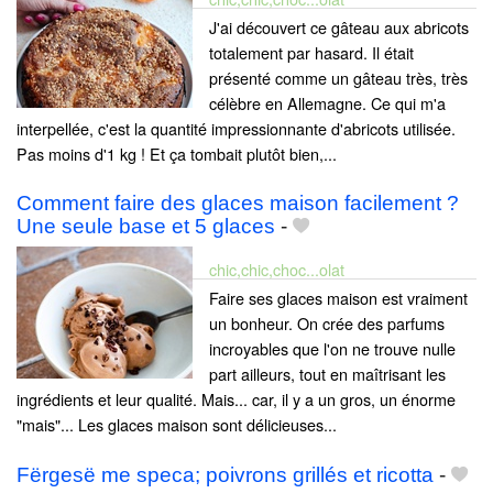
J'ai découvert ce gâteau aux abricots
totalement par hasard. Il était
présenté comme un gâteau très, très
célèbre en Allemagne. Ce qui m'a
interpellée, c'est la quantité impressionnante d'abricots utilisée.
Pas moins d'1 kg ! Et ça tombait plutôt bien,...
Comment faire des glaces maison facilement ?
Une seule base et 5 glaces
-
chic,chic,choc...olat
Faire ses glaces maison est vraiment
un bonheur. On crée des parfums
incroyables que l'on ne trouve nulle
part ailleurs, tout en maîtrisant les
ingrédients et leur qualité. Mais... car, il y a un gros, un énorme
"mais"... Les glaces maison sont délicieuses...
Fërgesë me speca; poivrons grillés et ricotta
-