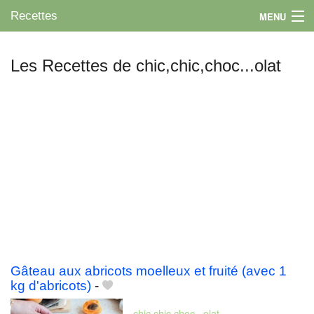
Recettes
MENU
Les Recettes de chic,chic,choc...olat
Mes blogs préférés
Gâteau aux abricots moelleux et fruité (avec 1
kg d'abricots)
-
chic,chic,choc...olat