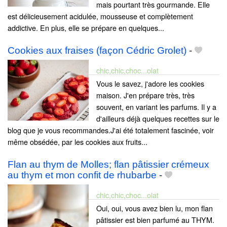
mais pourtant très gourmande. Elle
est délicieusement acidulée, mousseuse et complètement
addictive. En plus, elle se prépare en quelques...
Cookies aux fraises (façon Cédric Grolet)
-
chic,chic,choc...olat
Vous le savez, j'adore les cookies
maison. J'en prépare très, très
souvent, en variant les parfums. Il y a
d'ailleurs déjà quelques recettes sur le
blog que je vous recommandes.J'ai été totalement fascinée, voir
même obsédée, par les cookies aux fruits...
Flan au thym de Molles; flan pâtissier crémeux
au thym et mon confit de rhubarbe
-
chic,chic,choc...olat
Oui, oui, vous avez bien lu, mon flan
pâtissier est bien parfumé au THYM.