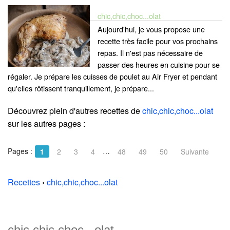
chic,chic,choc...olat
Aujourd'hui, je vous propose une
recette très facile pour vos prochains
repas. Il n'est pas nécessaire de
passer des heures en cuisine pour se
régaler. Je prépare les cuisses de poulet au Air Fryer et pendant
qu'elles rôtissent tranquillement, je prépare...
Découvrez plein d'autres recettes de
chic,chic,choc...olat
sur les autres pages :
Pages :
…
1
2
3
4
48
49
50
Suivante
Recettes
›
chic,chic,choc...olat
chic,chic,choc...olat