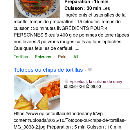
Préparation :
15 min -
Cuisson :
30 min
Les
ingrédients et ustensiles de la
recette Temps de préparation : 15 minutes Temps de
cuisson : 30 minutes INGRÉDIENTS POUR 4
PERSONNES 5 œufs 400 g de pommes de terre râpées
non lavées 3 poivrons rouges cuits au four, épluchés
Quelques feuilles de cerfeuil......
Tortillas
Poivrons
Pain
Ail
Totopos ou chips de tortillas
-
Epicétout, la cuisine de dany
30/04/26
08:00
Https://www.epicetoutlacuisinededany.fr/wp-
content/uploads/2025/10/Totopos-ou-chips-de-tortillas-
MG_3838-2.jpg Préparation : 5 min Cuisson : 10 min