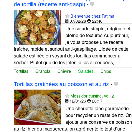
de tortilla (recette anti-gaspi)
-
Bienvenue chez Fatima
07/02/26
22:46
Une salade simple, originale et
pleine de textures Aujourd’hui,
je vous propose une recette
fraîche, rapide et surtout anti-gaspillage. L’idée de cette
salade est née en voyant des tortillas commencer à
sécher. Plutôt que de les jeter, je les ai coupées,......
Tortillas
Granola
Chèvre
Salades
Chips
Tortillas gratinées au poisson et au riz
-
Messidor cuisine, vol. 2
12/01/26
20:17
Une chouette idée gourmande
pour recycler un reste de riz. On
ajoute une conserve de poisson
au riz, hier du maquereau, on agrémente le tout d’une