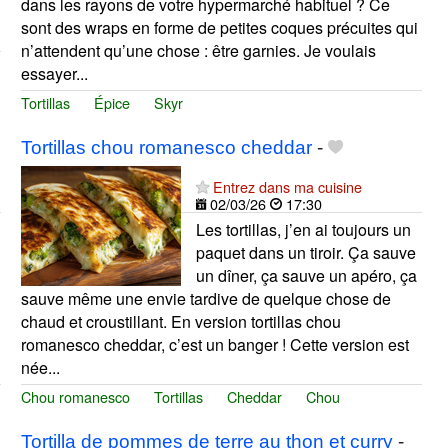
dans les rayons de votre hypermarché habituel ? Ce
sont des wraps en forme de petites coques précuites qui
n’attendent qu’une chose : être garnies. Je voulais
essayer...
Tortillas
Épice
Skyr
Tortillas chou romanesco cheddar
-
Entrez dans ma cuisine
02/03/26
17:30
Les tortillas, j’en ai toujours un
paquet dans un tiroir. Ça sauve
un dîner, ça sauve un apéro, ça
sauve même une envie tardive de quelque chose de
chaud et croustillant. En version tortillas chou
romanesco cheddar, c’est un banger ! Cette version est
née...
Chou romanesco
Tortillas
Cheddar
Chou
Tortilla de pommes de terre au thon et curry
-