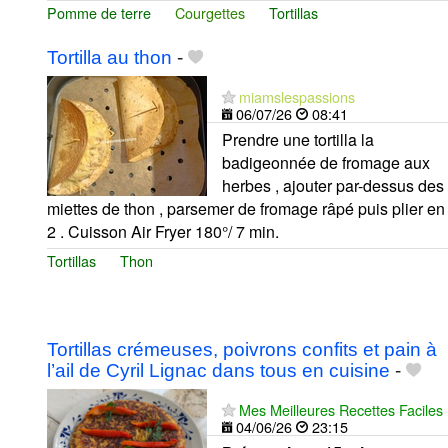
Pomme de terre
Courgettes
Tortillas
Tortilla au thon
-
miamslespassions
06/07/26
08:41
Prendre une tortilla la
badigeonnée de fromage aux
herbes , ajouter par-dessus des
miettes de thon , parsemer de fromage râpé puis plier en
2 . Cuisson Air Fryer 180°/ 7 min.
Tortillas
Thon
Tortillas crémeuses, poivrons confits et pain à
l’ail de Cyril Lignac dans tous en cuisine
-
Mes Meilleures Recettes Faciles
04/06/26
23:15