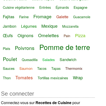
Espagne
Cuisine végétarienne
Entrées
Épinards
Fromage
Fajitas
Galette
Farine
Guacamole
Mexique
Jambon
Légumes
Mozzarella
Omelettes
Œufs
Oignons
Pizza
Pain
Pomme de terre
Poivrons
Plats
Poulet
Sandwich
Salades
Quesadilla
Sauces
Saumon
Tacos
Tapas
Thermomix
Tomates
Wrap
Thon
Tortillas mexicaines
Se connecter
Connectez-vous sur
Recettes de Cuisine
pour