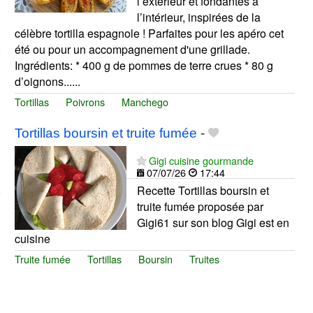
l’extérieur et fondantes à
l’intérieur, inspirées de la
célèbre tortilla espagnole ! Parfaites pour les apéro cet
été ou pour un accompagnement d'une grillade.
Ingrédients: * 400 g de pommes de terre crues * 80 g
d’oignons......
Tortillas
Poivrons
Manchego
Tortillas boursin et truite fumée
-
Gigi cuisine gourmande
07/07/26
17:44
Recette Tortillas boursin et
truite fumée proposée par
Gigi61 sur son blog Gigi est en
cuisine
Truite fumée
Tortillas
Boursin
Truites