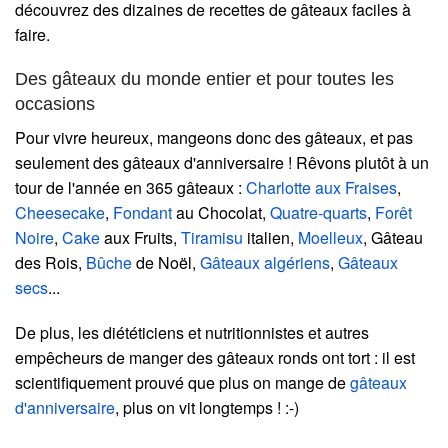
découvrez des dizaines de recettes de gâteaux faciles à
faire.
Des gâteaux du monde entier et pour toutes les
occasions
Pour vivre heureux, mangeons donc des gâteaux, et pas
seulement des gâteaux d'anniversaire ! Rêvons plutôt à un
tour de l'année en 365 gâteaux :
Charlotte aux Fraises
,
Cheesecake
,
Fondant
au Chocolat,
Quatre-quarts
,
Forêt
Noire
,
Cake
aux Fruits,
Tiramisu
italien,
Moelleux
, Gâteau
des Rois,
Bûche
de Noël,
Gâteaux algériens
,
Gâteaux
secs
...
De plus, les diététiciens et nutritionnistes et autres
empêcheurs de manger des gâteaux ronds ont tort : il est
scientifiquement prouvé que plus on mange de
gâteaux
d'anniversaire
, plus on vit longtemps ! :-)