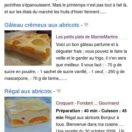
jacinthes s'épanouissent. Mais le printemps n'est pas tout à fait là,
et sur les étals du marché les fruits d'hiver tiennent......
Gâteau crémeux aux abricots
-
Les petits plats de MamieMartine
Voici un bon gâteau parfumé et à
déguster frais ; vous pouvez le faire la
veille et le garder au frigo, il n'en sera
que meilleur. Il vous faut : - 70 g de
sucre en poudre, - 1 sachet de sucre vanillé, - 1 oeuf, - 250 g de
mascarpone, - 70 g de farine,......
Régal aux abricots
-
Croquant - Fondant ... Gourmand
Préparation :
40 min - Cuisson :
45
Régal aux abricots Bonjour à
min
tous. Bienvenue dans ma cuisine …
Une recette du 30 octobre 2009 . Un