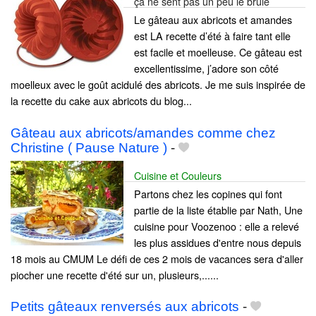
ça ne sent pas un peu le brûlé
Le gâteau aux abricots et amandes
est LA recette d’été à faire tant elle
est facile et moelleuse. Ce gâteau est
excellentissime, j’adore son côté
moelleux avec le goût acidulé des abricots. Je me suis inspirée de
la recette du cake aux abricots du blog...
Gâteau aux abricots/amandes comme chez
Christine ( Pause Nature )
-
Cuisine et Couleurs
Partons chez les copines qui font
partie de la liste établie par Nath, Une
cuisine pour Voozenoo : elle a relevé
les plus assidues d'entre nous depuis
18 mois au CMUM Le défi de ces 2 mois de vacances sera d'aller
piocher une recette d'été sur un, plusieurs,......
Petits gâteaux renversés aux abricots
-