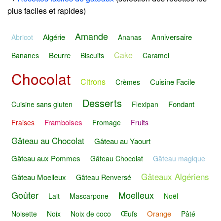
plus faciles et rapides)
Amande
Algérie
Anniversaire
Abricot
Ananas
Cake
Beurre
Bananes
Biscuits
Caramel
Chocolat
Citrons
Cuisine Facile
Crèmes
Desserts
Fondant
Cuisine sans gluten
Flexipan
Framboises
Fraises
Fromage
Fruits
Gâteau au Chocolat
Gâteau au Yaourt
Gâteau aux Pommes
Gâteau Chocolat
Gâteau magique
Gâteaux Algériens
Gâteau Moelleux
Gâteau Renversé
Goûter
Moelleux
Lait
Mascarpone
Noël
Orange
Noisette
Noix
Noix de coco
Œufs
Pâté