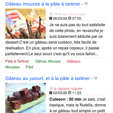
Gâteau mousse à la pâte à tartiner
-
Philo aux fourneaux
26/03/26
07:00
Je ne suis pas du tout satisfaite
de cette photo, en revanche je
suis totalement séduite par ce
dessert.C'est un gâteau sans cuisson, très facile de
réalisation. En plus, après un repas copieux, il passe
parfaitement.Le seul souci c'est qu'il va vous falloir...
Pâte à Tartiner
Gâteau Mousse
Gâteaux
Mousses
Pâté
Gâteau au yaourt, et à la pâte à tartiner
-
la cigogne toquée
02/03/26
11:23
Cuisson :
30 min
Je sais, c'est
basique, mais le Nutella, donne
à ce gâteau tout simple un petit