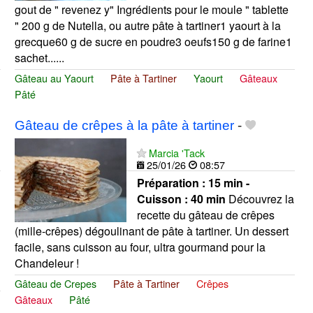
gout de " revenez y" Ingrédients pour le moule " tablette
" 200 g de Nutella, ou autre pâte à tartiner1 yaourt à la
grecque60 g de sucre en poudre3 oeufs150 g de farine1
sachet......
Gâteau au Yaourt
Pâte à Tartiner
Yaourt
Gâteaux
Pâté
Gâteau de crêpes à la pâte à tartiner
-
Marcia 'Tack
25/01/26
08:57
Préparation :
15 min -
Cuisson :
40 min
Découvrez la
recette du gâteau de crêpes
(mille-crêpes) dégoulinant de pâte à tartiner. Un dessert
facile, sans cuisson au four, ultra gourmand pour la
Chandeleur !
Gâteau de Crepes
Pâte à Tartiner
Crêpes
Gâteaux
Pâté