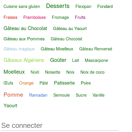
Desserts
Fondant
Cuisine sans gluten
Flexipan
Framboises
Fraises
Fromage
Fruits
Gâteau au Chocolat
Gâteau au Yaourt
Gâteau aux Pommes
Gâteau Chocolat
Gâteau Moelleux
Gâteau magique
Gâteau Renversé
Goûter
Gâteaux Algériens
Lait
Mascarpone
Moelleux
Noël
Noisette
Noix
Noix de coco
Patisserie
Orange
Poire
Œufs
Pâté
Pomme
Ramadan
Semoule
Sucre
Vanille
Yaourt
Se connecter