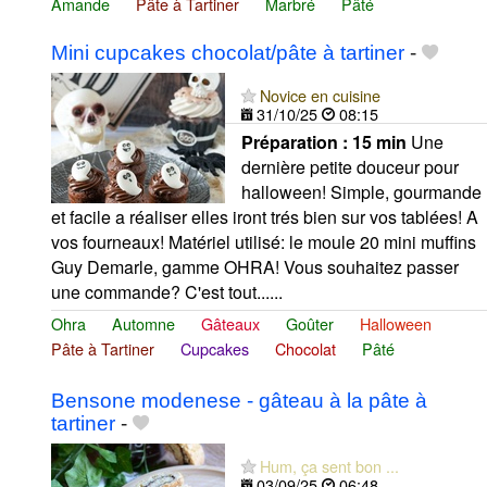
Amande
Pâte à Tartiner
Marbré
Pâté
Mini cupcakes chocolat/pâte à tartiner
-
Novice en cuisine
31/10/25
08:15
Préparation :
15 min
Une
dernière petite douceur pour
halloween! Simple, gourmande
et facile a réaliser elles iront trés bien sur vos tablées! A
vos fourneaux! Matériel utilisé: le moule 20 mini muffins
Guy Demarle, gamme OHRA! Vous souhaitez passer
une commande? C'est tout......
Ohra
Automne
Gâteaux
Goûter
Halloween
Pâte à Tartiner
Cupcakes
Chocolat
Pâté
Bensone modenese - gâteau à la pâte à
tartiner
-
Hum, ça sent bon ...
03/09/25
06:48