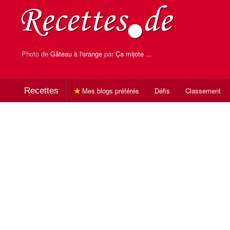
Photo de
Gâteau à l'orange
par
Ça mijote ...
Recettes
Mes blogs préférés
Défis
Classement