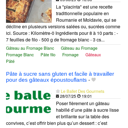
La "placinta" est une recette
traditionnelle populaire en
Roumanie et Moldavie, qui se
décline en plusieurs versions salées ou, sucrées comme
ici. Source : Kilomètre-0 Ingrédients pour 8 à 10 parts : -
7 feuilles de filo - 500 g de fromage blanc - 3 cs...
Gâteau au Fromage Blanc
Gâteau au Fromage
Fromage Blanc
Pâte filo
Fromage
Gâteaux
Pâté
Pâte à sucre sans gluten et facile à travailler
pour des gâteaux époustouflants
-
Le Ballet Des Gourmets
28/07/25
19:01
Poser fièrement un gâteau
habillé d’une pâte à sucre lisse
et brillante sur la table des
convives, c’est offrir bien plus qu’un dessert : c’est