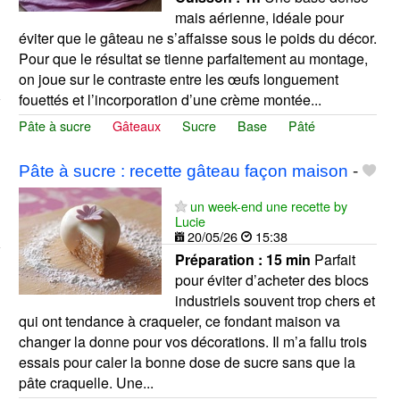
mais aérienne, idéale pour
éviter que le gâteau ne s’affaisse sous le poids du décor.
Pour que le résultat se tienne parfaitement au montage,
on joue sur le contraste entre les œufs longuement
fouettés et l’incorporation d’une crème montée...
Pâte à sucre
Gâteaux
Sucre
Base
Pâté
Pâte à sucre : recette gâteau façon maison
-
un week-end une recette by
Lucie
20/05/26
15:38
Préparation :
15 min
Parfait
pour éviter d’acheter des blocs
industriels souvent trop chers et
qui ont tendance à craqueler, ce fondant maison va
changer la donne pour vos décorations. Il m’a fallu trois
essais pour caler la bonne dose de sucre sans que la
pâte craquelle. Une...