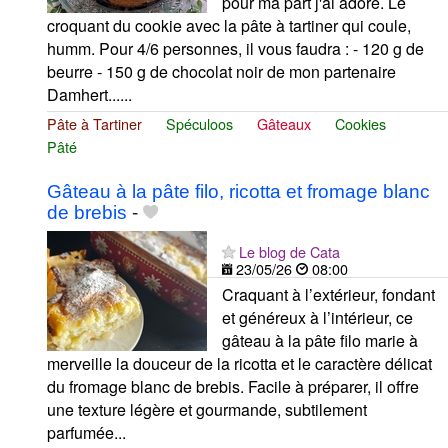
pour ma part j'ai adoré. Le
croquant du cookie avec la pâte à tartiner qui coule,
humm. Pour 4/6 personnes, il vous faudra : - 120 g de
beurre - 150 g de chocolat noir de mon partenaire
Damhert......
Pâte à Tartiner
Spéculoos
Gâteaux
Cookies
Pâté
Gâteau à la pâte filo, ricotta et fromage blanc
de brebis
-
Le blog de Cata
23/05/26
08:00
Craquant à l’extérieur, fondant
et généreux à l’intérieur, ce
gâteau à la pâte filo marie à
merveille la douceur de la ricotta et le caractère délicat
du fromage blanc de brebis. Facile à préparer, il offre
une texture légère et gourmande, subtilement
parfumée...