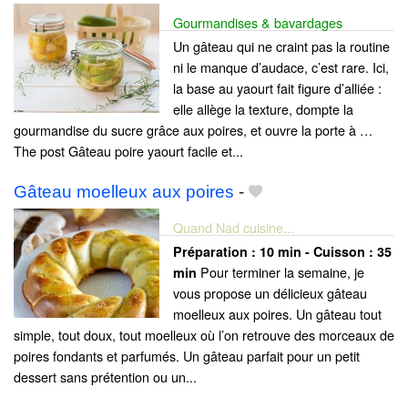
Gourmandises & bavardages
Un gâteau qui ne craint pas la routine
ni le manque d’audace, c’est rare. Ici,
la base au yaourt fait figure d’alliée :
elle allège la texture, dompte la
gourmandise du sucre grâce aux poires, et ouvre la porte à …
The post Gâteau poire yaourt facile et...
Gâteau moelleux aux poires
-
Quand Nad cuisine...
Préparation :
10 min - Cuisson :
35
Pour terminer la semaine, je
min
vous propose un délicieux gâteau
moelleux aux poires. Un gâteau tout
simple, tout doux, tout moelleux où l’on retrouve des morceaux de
poires fondants et parfumés. Un gâteau parfait pour un petit
dessert sans prétention ou un...