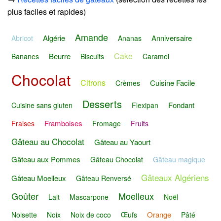
plus faciles et rapides)
Amande
Algérie
Anniversaire
Abricot
Ananas
Cake
Beurre
Bananes
Biscuits
Caramel
Chocolat
Citrons
Cuisine Facile
Crèmes
Desserts
Fondant
Cuisine sans gluten
Flexipan
Framboises
Fraises
Fromage
Fruits
Gâteau au Chocolat
Gâteau au Yaourt
Gâteau aux Pommes
Gâteau Chocolat
Gâteau magique
Gâteaux Algériens
Gâteau Moelleux
Gâteau Renversé
Goûter
Moelleux
Lait
Mascarpone
Noël
Orange
Noisette
Noix
Noix de coco
Œufs
Pâté