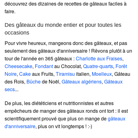
découvrez des dizaines de recettes de gâteaux faciles à
faire.
Des gâteaux du monde entier et pour toutes les
occasions
Pour vivre heureux, mangeons donc des gâteaux, et pas
seulement des gâteaux d'anniversaire ! Rêvons plutôt à un
tour de l'année en 365 gâteaux :
Charlotte aux Fraises
,
Cheesecake
,
Fondant
au Chocolat,
Quatre-quarts
,
Forêt
Noire
,
Cake
aux Fruits,
Tiramisu
italien,
Moelleux
, Gâteau
des Rois,
Bûche
de Noël,
Gâteaux algériens
,
Gâteaux
secs
...
De plus, les diététiciens et nutritionnistes et autres
empêcheurs de manger des gâteaux ronds ont tort : il est
scientifiquement prouvé que plus on mange de
gâteaux
d'anniversaire
, plus on vit longtemps ! :-)