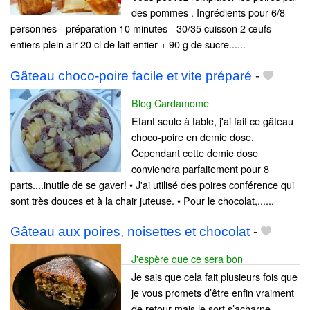
des pommes . Ingrédients pour 6/8
personnes - préparation 10 minutes - 30/35 cuisson 2 œufs
entiers plein air 20 cl de lait entier + 90 g de sucre......
Gâteau choco-poire facile et vite préparé
-
Blog Cardamome
Etant seule à table, j'ai fait ce gâteau
choco-poire en demie dose.
Cependant cette demie dose
conviendra parfaitement pour 8
parts....inutile de se gaver! • J'ai utilisé des poires conférence qui
sont très douces et à la chair juteuse. • Pour le chocolat,......
Gâteau aux poires, noisettes et chocolat
-
J'espère que ce sera bon
Je sais que cela fait plusieurs fois que
je vous promets d’être enfin vraiment
de retour mais le sort s’acharne…