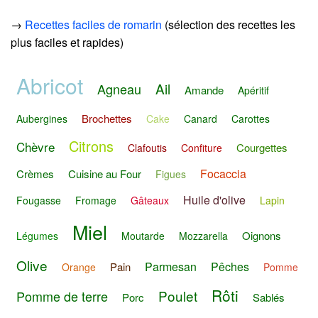
→
Recettes faciles de romarin
(sélection des recettes les
plus faciles et rapides)
Abricot
Ail
Agneau
Amande
Apéritif
Brochettes
Aubergines
Cake
Canard
Carottes
Citrons
Chèvre
Courgettes
Clafoutis
Confiture
Focaccia
Crèmes
Cuisine au Four
Figues
Huile d'olive
Fougasse
Fromage
Gâteaux
Lapin
Miel
Oignons
Légumes
Moutarde
Mozzarella
Olive
Parmesan
Pêches
Pain
Orange
Pomme
Rôti
Poulet
Pomme de terre
Porc
Sablés