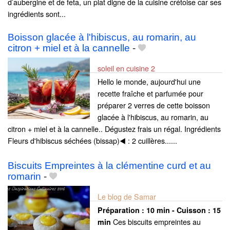
d’aubergine et de feta, un plat digne de la cuisine crétoise car ses
ingrédients sont...
Boisson glacée à l'hibiscus, au romarin, au
citron + miel et à la cannelle
-
soleil en cuisine 2
Hello le monde, aujourd'hui une
recette fraîche et parfumée pour
préparer 2 verres de cette boisson
glacée à l'hibiscus, au romarin, au
citron + miel et à la cannelle.. Dégustez frais un régal. Ingrédients
Fleurs d'hibiscus séchées (bissap)◀️ : 2 cuillères......
Biscuits Empreintes à la clémentine curd et au
romarin
-
Le blog de Samar
Préparation :
10 min - Cuisson :
15
Ces biscuits empreintes au
min