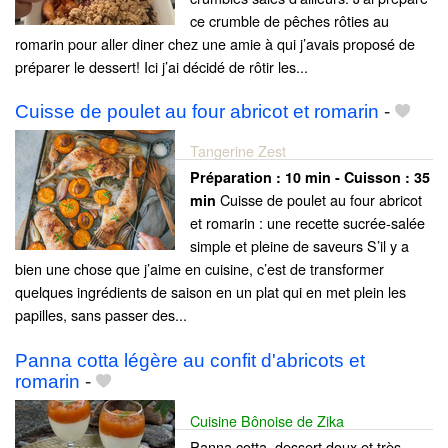
ce crumble de pêches rôties au
romarin pour aller diner chez une amie à qui j’avais proposé de
préparer le dessert! Ici j’ai décidé de rôtir les...
Cuisse de poulet au four abricot et romarin
-
Tangerine Zest
Préparation :
10 min - Cuisson :
35
Cuisse de poulet au four abricot
min
et romarin : une recette sucrée-salée
simple et pleine de saveurs S’il y a
bien une chose que j’aime en cuisine, c’est de transformer
quelques ingrédients de saison en un plat qui en met plein les
papilles, sans passer des...
Panna cotta légère au confit d'abricots et
romarin
-
Cuisine Bônoise de Zika
Panna cotta, dessert doux et très