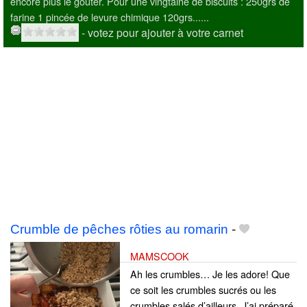
encore plus le goûter. Pour une vingtaine de biscuits : 250grs de
farine 1 pincée de levure chimique 120grs......
- votez pour ajouter à votre carnet
Crumble de pêches rôties au romarin
-
MAMSCOOK
Ah les crumbles… Je les adore! Que
ce soit les crumbles sucrés ou les
crumbles salés d’ailleurs. J’ai préparé