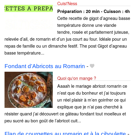
Cuisi'Ness
Préparation :
20 min - Cuisson :
4h
Cette recette de gigot d’agneau basse
température donne une viande
tendre, rosée et parfaitement juteuse,
relevée d’ail, de romarin et d’un jus court au four. Idéale pour un
repas de famille ou un dimanche festif. The post Gigot d’agneau
basse température...
Fondant d’Abricots au Romarin
-
Quoi qu'on mange ?
Aaaah le mariage abricot romarin ce
n’est que du bonheur et j’ai toujours
un réel plaisir à m’en goinfrer ce qui
explique que je n’ai pas cherché à
résister quand j’ai découvert ce gâteau fondant tout moelleux et
peu sucré au bon goût de l’abricot cuit...
Flan de courgettes au romarin et à la ciboulette
-