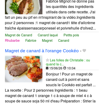
Fabrice Mignot ne donne pas
les quantités des ingrédients
utilisés dans cette recette. J'ai
fait un peu au pif en m'inspirant de la vidéo.Ingrédients
pour 2 personnes :1 magret de canard1 tête d'ailcrème
fraîche épaissemascarponesel et poivrehuile d'olive2...
Magret de Canard
Canard laqué
Petits pois
Rhubarbe
Fabrice
Magret
Canard
Magret de canard à l'orange Cookéo
-
Les folies de Christalie : ou
quand la c...
15/06/26
10:04
Bonjour ! Pour un magret de
canard cuit à point et sans
soucis le Cookéo est parfait ...
La recette : Pour 2 personnes Ingrédients : 1 beau
magret de canard 1 orange 1 c à soupe de miel 4 c à
soupe de sauce soja 50 ml d'eau Préparation : Strier la