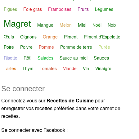
Figues
Foie gras
Framboises
Fruits
Légumes
Magret
Miel
Mangue
Melon
Noël
Noix
Œufs
Oignons
Orange
Piment
Piment d'Espelette
Poire
Poivre
Pomme
Pomme de terre
Purée
Sauces
Risotto
Rôti
Salades
Sauce au miel
Tartes
Thym
Tomates
Viande
Vin
Vinaigre
Se connecter
Connectez-vous sur
Recettes de Cuisine
pour
enregistrer vos recettes préférées dans votre carnet de
recettes.
Se connecter avec Facebook :