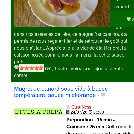
canard
était
A
devenu
rare
dans nos assiettes de l'été, ce magret français nous a
permis de nous régaler hier et de retrouver le goût qui
nous plaît tant. Appréciation: la viande était tendre, la
cuisson rosée comme nous l’aimons, la petite sauce
plutôt...
5
/5,
1
vote
- votez pour ajouter à votre
carnet
Magret de canard sous vide à basse
température, sauce miel-orange
-
Cuisi'Ness
24/07/26
06:03
Préparation :
15 min -
Cuisson :
25 min
Cette recette
de magret de canard sous vide