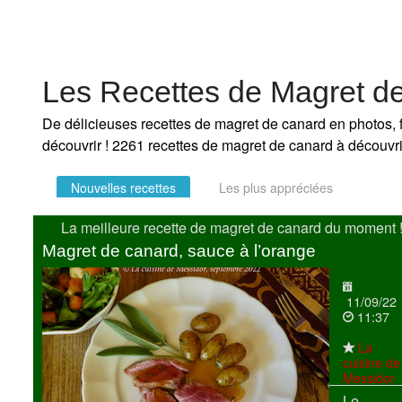
Les Recettes de Magret d
De délicieuses recettes de magret de canard en photos, f
découvrir ! 2261 recettes de magret de canard à découvr
Nouvelles recettes
Les plus appréciées
La meilleure recette de magret de canard du moment 
Magret de canard, sauce à l’orange
11/09/22
11:37
La
cuisine de
Messidor
Le