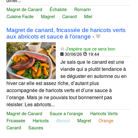
dîner...
Magret de Canard
Échalote
Romarin
Cuisine Facile
Magret
Canard
Miel
Magret de canard, fricassée de haricots verts
aux abricots et sauce à l’orange
-
J'espère que ce sera bon
30/06/26
19:44
Je sais que le canard est une
viande qui a plutôt tendance à
se déguster en automne ou en
hiver car elle est assez riche, d’autant plus
accompagnée de haricots verts et d’une sauce à
l’orange. Mais je ne pouvais tout bonnement pas
résister. Les abricots...
Magret de Canard
Sauce a l'orange
Haricots Verts
Fricassée
Haricots
Abricot
Magret
Orange
Canard
Sauces