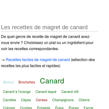
Les recettes de magret de canard
De quel genre de recette de magret de canard avez-
vous envie ? Choisissez un plat ou un ingrédient pour
voir les recettes correspondantes.
→
Recettes faciles de magret de canard
(sélection des
recettes les plus faciles et rapides)
Canard
Abricot
Brochettes
Canard à l'orange
Canard laqué
Canard rôti
Carottes
Cèpes
Cerises
Champignons
Chèvre
Crèmes
Croûtes
Échalote
Épice
Épices
Farcis