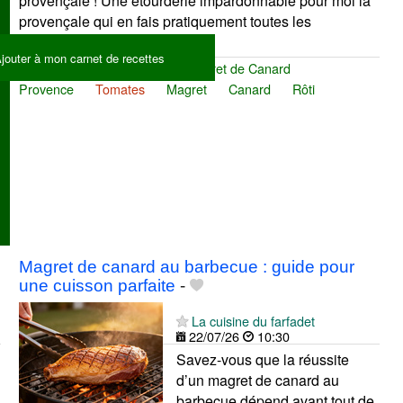
provençale ! Une étourderie impardonnable pour moi la
provençale qui en fais pratiquement toutes les
semaines......
jouter à mon carnet de recettes
Roti de magret de canard
Magret de Canard
Provence
Tomates
Magret
Canard
Rôti
Magret de canard au barbecue : guide pour
une cuisson parfaite
-
La cuisine du farfadet
22/07/26
10:30
Savez-vous que la réussite
d’un magret de canard au
barbecue dépend avant tout de