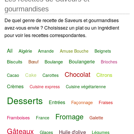
gourmandises
De quel genre de recette de Saveurs et gourmandises
avez-vous envie ? Choisissez un plat ou un ingrédient
pour voir les recettes correspondantes.
Ail
Algérie
Amande
Amuse Bouche
Beignets
Boulangerie
Biscuits
Boulange
Bœuf
Brioches
Chocolat
Citrons
Cake
Cacao
Carottes
Crèmes
Cuisine express
Cuisine végétarienne
Desserts
Entrées
Façonnage
Fraises
Fromage
Framboises
France
Galette
Gâteaux
Huile d'olive
Glaces
Légumes