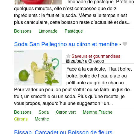
limonade de pastèque. Prête en
quelques minutes, elle n’est composée que de 2
ingrédients : le fruit et le soda. Même si le temps n’est
plus caniculaire, cette boisson reste d’actualité et des...
Boissons
Limonade
Pastèque
Soda San Pellegrino au citron et menthe
-
Saveurs et gourmandises
28/08/16
09:00
Face à la canicule, il faut boire,
boire, boire de l’eau plate ou
pétillante au gré de chacun.
Pour varier un peu, on peut s’offrir ou se faire un jus de
fruit, un smoothie ou un soda. Plus qu’une recette, je
vous propos, aujourd’hui une suggestion : un...
Boissons
Soda
Citron vert
Menthe Fraiche
Citrons
Menthe
Bissap, Carcadet ou Boisson de fleurs