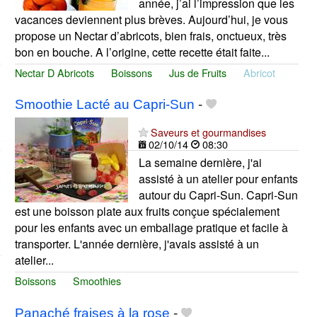
année, j’ai l’impression que les
vacances deviennent plus brèves. Aujourd’hui, je vous
propose un Nectar d’abricots, bien frais, onctueux, très
bon en bouche. A l’origine, cette recette était faite...
Nectar D Abricots
Boissons
Jus de Fruits
Abricot
Smoothie Lacté au Capri-Sun
-
Saveurs et gourmandises
02/10/14
08:30
La semaine dernière, j'ai
assisté à un atelier pour enfants
autour du Capri-Sun. Capri-Sun
est une boisson plate aux fruits conçue spécialement
pour les enfants avec un emballage pratique et facile à
transporter. L'année dernière, j'avais assisté à un
atelier...
Boissons
Smoothies
Panaché fraises à la rose
-