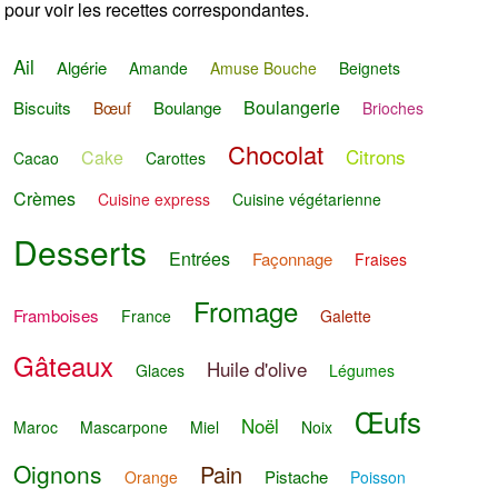
pour voir les recettes correspondantes.
Ail
Algérie
Amande
Amuse Bouche
Beignets
Boulangerie
Biscuits
Boulange
Bœuf
Brioches
Chocolat
Citrons
Cake
Cacao
Carottes
Crèmes
Cuisine express
Cuisine végétarienne
Desserts
Entrées
Façonnage
Fraises
Fromage
Framboises
France
Galette
Gâteaux
Huile d'olive
Glaces
Légumes
Œufs
Noël
Maroc
Mascarpone
Miel
Noix
Oignons
Pain
Pistache
Orange
Poisson