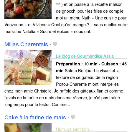
^^ ) et on passe à la recette maison
de gnocchi pour les filles de compile
moi un menu Nath « Une cuisine pour
Voozenoo » et Viviane « Quoi qu’on mange ? » sans oublier notre
marraine Natalia « Sucre et épices « nous ont...
Millas Charentais
-
Le blog de Gourmandise Assia
Préparation :
10 min - Cuisson :
45
Salem Bonjour Le visuel et la
min
texture de ce gâteau de la région
Poitou-Charente m’ont interpellés
chez mon amie Christelle. Je raffole des gâteaux flan et comme
j’avais de la farine de maïs dans ma réserve, je n’ai pas trainé
longtemps pour le tester. Comme...
Cake à la farine de maïs
-
Hum, ça sent bon ...