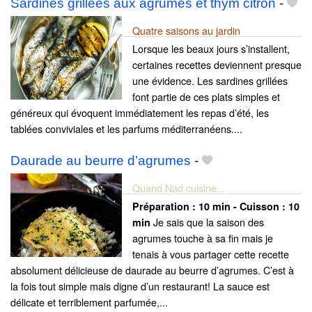
Sardines grillées aux agrumes et thym citron
-
Quatre saisons au jardin
Lorsque les beaux jours s’installent,
certaines recettes deviennent presque
une évidence. Les sardines grillées
font partie de ces plats simples et
généreux qui évoquent immédiatement les repas d’été, les
tablées conviviales et les parfums méditerranéens....
Daurade au beurre d’agrumes
-
Quand Nad cuisine...
Préparation :
10 min - Cuisson :
10
Je sais que la saison des
min
agrumes touche à sa fin mais je
tenais à vous partager cette recette
absolument délicieuse de daurade au beurre d’agrumes. C’est à
la fois tout simple mais digne d’un restaurant! La sauce est
délicate et terriblement parfumée,...