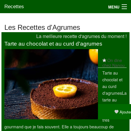
Recettes
MENU
Les Recettes d'Agrumes
La meilleure recette d'agrumes du moment !
Mes blogs préférés
Tarte au chocolat et au curd d'agrumes
On dine
chez Nanou
Tarte au
chocolat et
au curd
d'agrumesLa
tarte au
chocolat est
Ajouter
un dessert
très
gourmand que je fais souvent. Elle a toujours beaucoup de