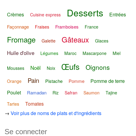
Desserts
Crèmes
Entrées
Cuisine express
Façonnage
Framboises
Fraises
France
Fromage
Gâteaux
Galette
Glaces
Huile d'olive
Légumes
Maroc
Mascarpone
Miel
Œufs
Oignons
Noël
Mousses
Noix
Pain
Pomme de terre
Pistache
Pomme
Orange
Poulet
Ramadan
Riz
Safran
Saumon
Tajine
Tomates
Tartes
→
Voir plus de noms de plats et d'ingrédients
Se connecter