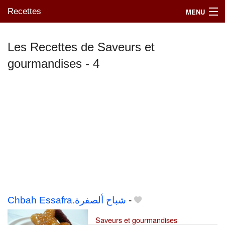
Recettes
MENU
Les Recettes de Saveurs et
gourmandises - 4
Mes blogs préférés
Chbah Essafra.شباح ألصفرة
-
Saveurs et gourmandises