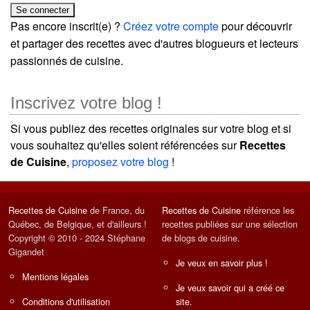
Pas encore inscrit(e) ?
Créez votre compte
pour découvrir
et partager des recettes avec d'autres blogueurs et lecteurs
passionnés de cuisine.
Inscrivez votre blog !
Si vous publiez des recettes originales sur votre blog et si
vous souhaitez qu'elles soient référencées sur
Recettes
de Cuisine
,
proposez votre blog
!
Recettes de Cuisine
de France, du
Recettes de Cuisine
référence les
Québec, de Belgique, et d'ailleurs !
recettes publiées sur une sélection
Copyright © 2010 - 2024 Stéphane
de blogs de cuisine.
Gigandet
Je veux en savoir plus !
Mentions légales
Je veux savoir qui a créé ce
Conditions d'utilisation
site.