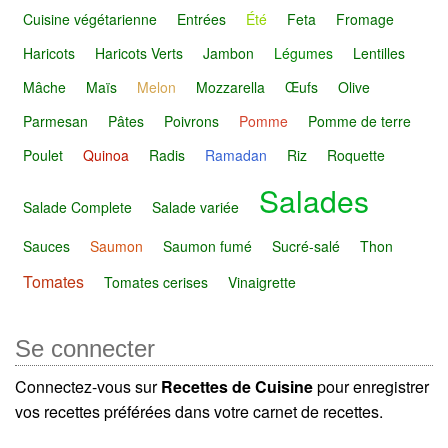
Cuisine végétarienne
Entrées
Été
Feta
Fromage
Haricots
Haricots Verts
Jambon
Légumes
Lentilles
Mâche
Maïs
Melon
Mozzarella
Œufs
Olive
Parmesan
Pâtes
Poivrons
Pomme
Pomme de terre
Poulet
Quinoa
Radis
Ramadan
Riz
Roquette
Salades
Salade Complete
Salade variée
Sauces
Saumon
Saumon fumé
Sucré-salé
Thon
Tomates
Tomates cerises
Vinaigrette
Se connecter
Connectez-vous sur
Recettes de Cuisine
pour enregistrer
vos recettes préférées dans votre carnet de recettes.