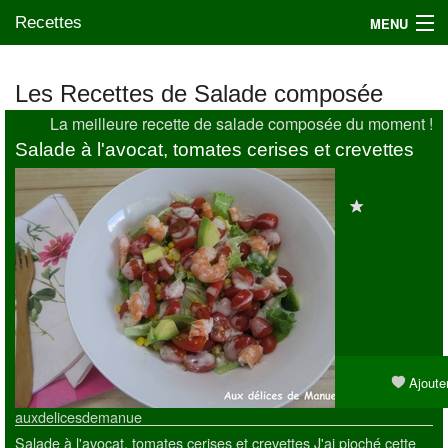
Recettes
MENU
Les Recettes de Salade composée
La meilleure recette de salade composée du moment !
Mes blogs préférés
Salade à l'avocat, tomates cerises et crevettes
Ajouter
auxdelicesdemanue
Salade à l'avocat, tomates cerises et crevettes J'ai pioché cette